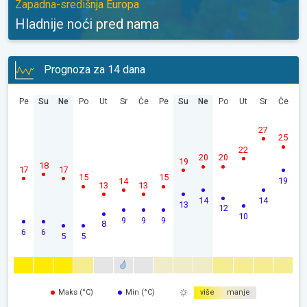
Zapadna-središnja Europa
Hladnije noći pred nama
Prognoza za 14 dana
Pe
Su
Ne
Po
Ut
Sr
Če
Pe
Su
Ne
Po
Ut
Sr
Če
27
25
22
20
20
19
18
17
17
15
15
19
14
13
13
14
14
13
12
10
9
9
9
8
6
6
5
5
Maks (°C)
Min (°C)
više
manje