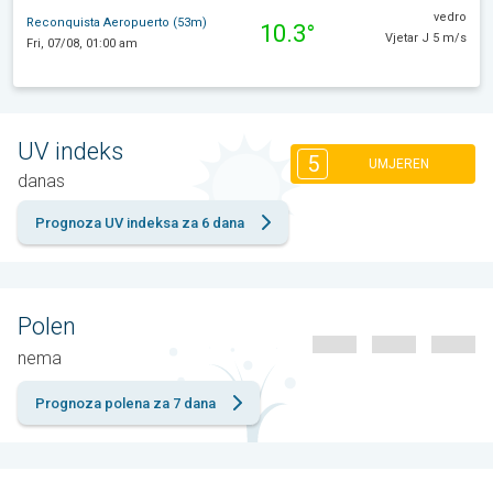
vedro
Reconquista Aeropuerto (53m)
10.3°
Vjetar J 5 m/s
Fri, 07/08, 01:00 am
UV indeks
5
UMJEREN
danas
Prognoza UV indeksa za 6 dana
Polen
nema
Prognoza polena za 7 dana