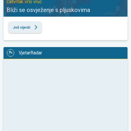
Četvrtak vrlo vruć
Bliži se osvježenje s pljuskovima
Još vijesti
VjetarRadar