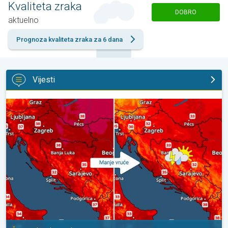
Kvaliteta zraka
DOBRO
aktuelno
Prognoza kvaliteta zraka za 6 dana
Vijesti
Bliži se osvježenje s pljuskovima. Četvrtak vrlo vruć. . .