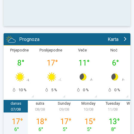
Prognoza
Karta
Prijepodne
Poslijepodne
Veče
Noć
8
°
17
°
11
°
6
°
10 %
5 %
0 %
0 %
danas
sutra
Sunday
Monday
Tuesday
Wed
07/08
08/08
09/08
10/08
11/08
1
Friday, 07/08
Saturday, 08/08
Sunday, 09/08
Monday, 10/08
Tuesday, 11
17
°
18
°
17
°
15
°
13
°
6
°
6
°
5
°
5
°
8
°