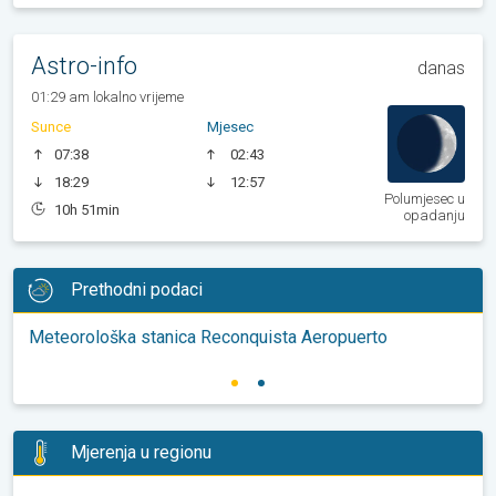
Astro-info
danas
01:29 am lokalno vrijeme
Sunce
Mjesec
07:38
02:43
18:29
12:57
Polumjesec u
10h 51min
opadanju
Prethodni podaci
Meteorološka stanica Reconquista Aeropuerto
Mjerenja u regionu