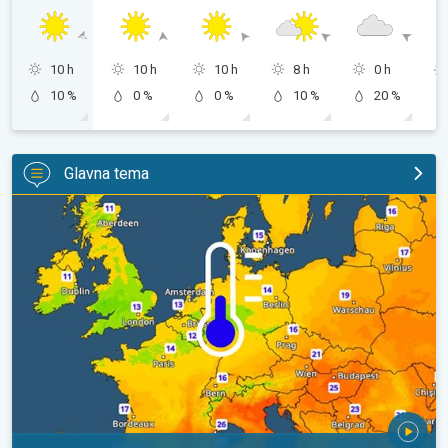
10 h
10 h
10 h
8 h
0 h
10 %
0 %
0 %
10 %
20 %
Glavna tema
Hladnije noći pred nama. Zapadna-središnja Europa. . .