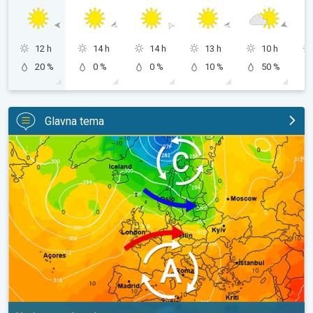
12 h
14 h
14 h
13 h
10 h
20 %
0 %
0 %
10 %
50 %
Glavna tema
Vrući dani i dalje, toplije do utorka. Ne i posvuda suho. . .