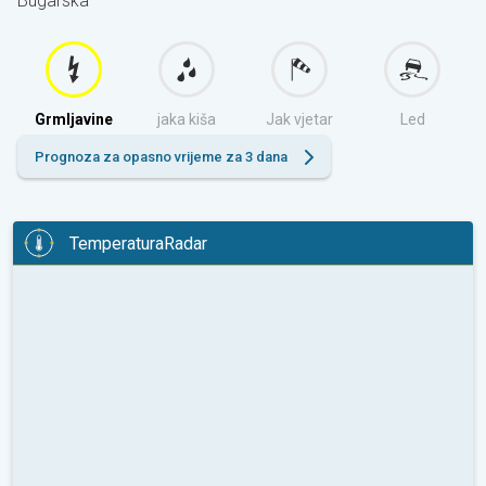
Bugarska
Grmljavine
jaka kiša
Jak vjetar
Led
Prognoza za opasno vrijeme za 3 dana
TemperaturaRadar