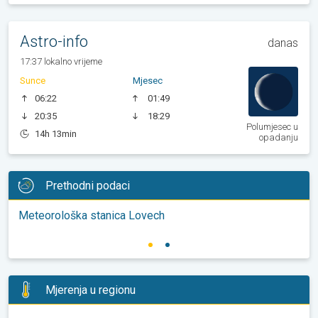
Astro-info
danas
17:37 lokalno vrijeme
Sunce
Mjesec
06:22
01:49
20:35
18:29
Polumjesec u
14h 13min
opadanju
Prethodni podaci
Meteorološka stanica Lovech
Mjerenja u regionu