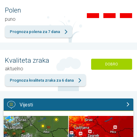
Polen
puno
Prognoza polena za 7 dana
Kvaliteta zraka
DOBRO
aktuelno
Prognoza kvaliteta zraka za 6 dana
Vijesti
Pljuskovi ponegdje, od nedjelje preko 35°C. Stabilnija iduća dva 