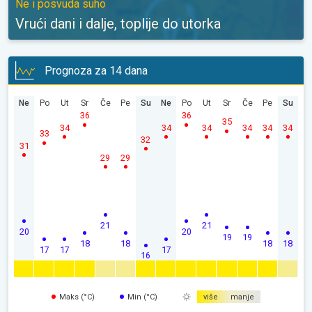
Ne i posvuda suho
Vrući dani i dalje, toplije do utorka
Prognoza za 14 dana
Ne
Po
Ut
Sr
Če
Pe
Su
Ne
Po
Ut
Sr
Če
Pe
Su
36
36
35
34
34
34
34
34
34
33
32
31
29
29
21
21
20
20
19
19
18
18
18
18
17
17
17
16
Maks (°C)
Min (°C)
više
manje