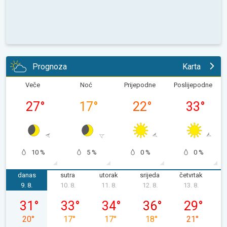
Prognoza
Karta
Veče
Noć
Prijepodne
Poslijepodne
27
°
17
°
22
°
33
°
10 %
5 %
0 %
0 %
danas
sutra
utorak
srijeda
četvrtak
p
9. 8.
10. 8.
11. 8.
12. 8.
13. 8.
1
nedjelja, 09. 08.
ponedjeljak, 10. 08.
utorak, 11. 08.
srijeda, 12. 08.
četvrtak, 13.
31
°
33
°
34
°
36
°
29
°
20
°
17
°
17
°
18
°
21
°