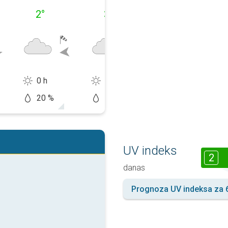
2
°
3
°
7
°
0 h
4 h
4 h
20 %
20 %
30 %
UV indeks
2
danas
Prognoza UV indeksa za 