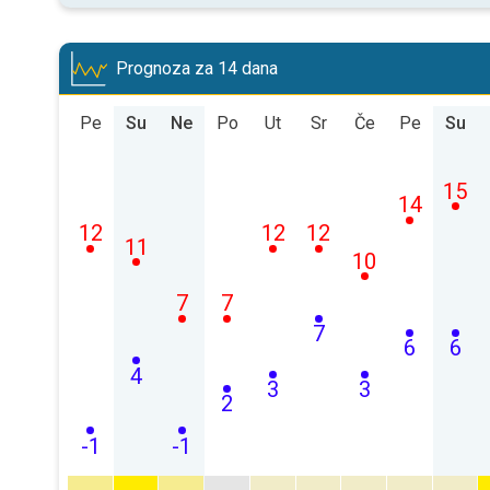
Prognoza za 14 dana
Pe
Su
Ne
Po
Ut
Sr
Če
Pe
Su
15
14
12
12
12
11
10
7
7
7
6
6
4
3
3
2
-1
-1