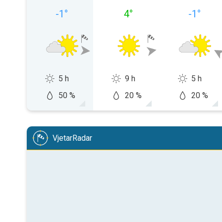
-1
°
4
°
-1
°
5 h
9 h
5 h
50 %
20 %
20 %
VjetarRadar