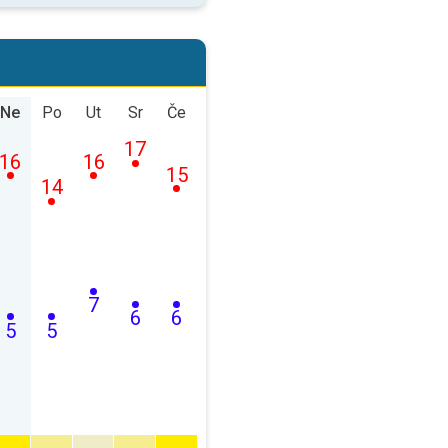
Ne
Po
Ut
Sr
Če
17
16
16
15
14
7
6
6
5
5