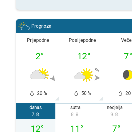
Prognoza
Prijepodne
Poslijepodne
Veče
2
°
12
°
7
20 %
50 %
20
danas
sutra
nedjelja
7. 8.
8. 8.
9. 8.
petak, 07. 08.
subota, 08. 08.
nedjelja,
12
°
11
°
7
°