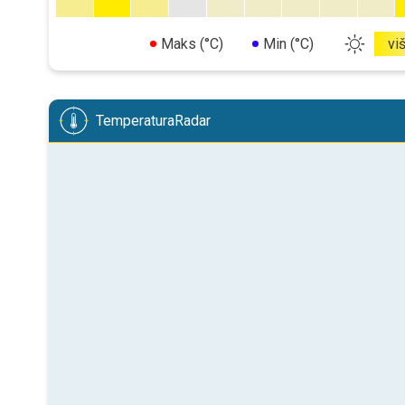
Maks (°C)
Min (°C)
vi
TemperaturaRadar