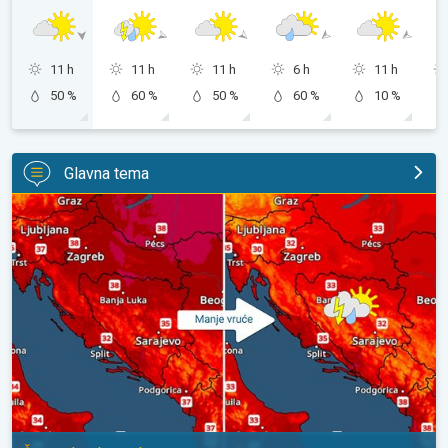
11 h
11 h
11 h
6 h
11 h
50 %
60 %
50 %
60 %
10 %
Glavna tema
Bliži se osvježenje s pljuskovima. Četvrtak vrlo vruć. . .