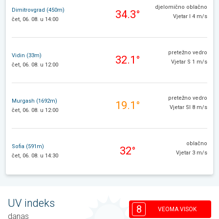
djelomično oblačno
Dimitrovgrad (450m)
34.3°
Vjetar I 4 m/s
čet, 06. 08. u 14:00
pretežno vedro
Vidin (33m)
32.1°
Vjetar S 1 m/s
čet, 06. 08. u 12:00
pretežno vedro
Murgash (1692m)
19.1°
Vjetar SI 8 m/s
čet, 06. 08. u 12:00
oblačno
Sofia (591m)
32°
Vjetar 3 m/s
čet, 06. 08. u 14:30
UV indeks
8
VEOMA VISOK
danas