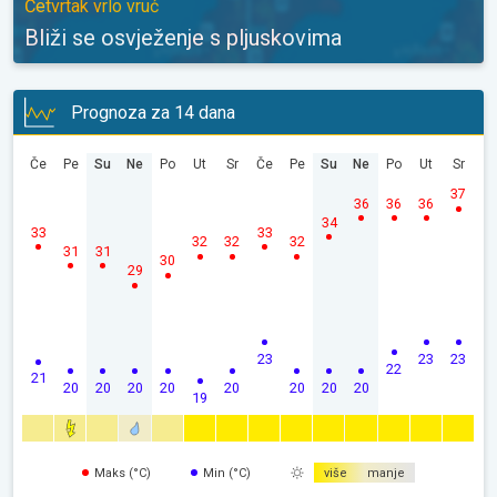
Četvrtak vrlo vruć
Bliži se osvježenje s pljuskovima
Prognoza za 14 dana
Če
Pe
Su
Ne
Po
Ut
Sr
Če
Pe
Su
Ne
Po
Ut
Sr
37
36
36
36
34
33
33
32
32
32
31
31
30
29
23
23
23
22
21
20
20
20
20
20
20
20
20
19
Maks (°C)
Min (°C)
više
manje