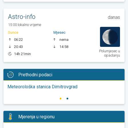
Astro-info
danas
15:00 lokalno vrijeme
Sunce
Mjesec
06:22
nema
20:43
14:58
Polumjesec u
14h 21min
opadanju
Prethodni podaci
Meteorološka stanica Dimitrovgrad
Mjerenja u regionu