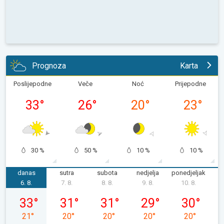
Prognoza
Karta
Poslijepodne
Veče
Noć
Prijepodne
33
°
26
°
20
°
23
°
30 %
50 %
10 %
10 %
danas
sutra
subota
nedjelja
ponedjeljak
u
6. 8.
7. 8.
8. 8.
9. 8.
10. 8.
1
četvrtak, 06. 08.
petak, 07. 08.
subota, 08. 08.
nedjelja, 09. 08.
ponedjeljak,
33
°
31
°
31
°
29
°
30
°
21
°
20
°
20
°
20
°
20
°