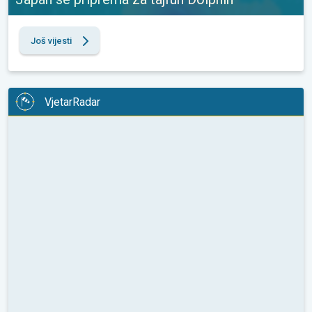
Još vijesti
VjetarRadar