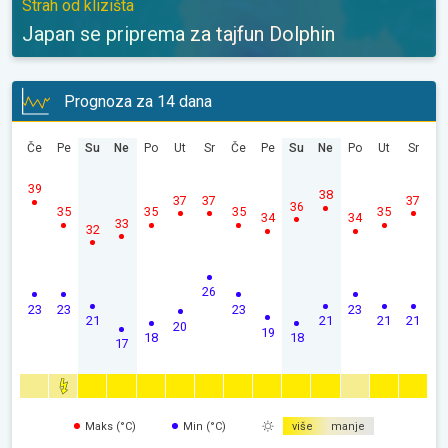
Strah od klizišta
Japan se priprema za tajfun Dolphin
Prognoza za 14 dana
Če
Pe
Su
Ne
Po
Ut
Sr
Če
Pe
Su
Ne
Po
Ut
Sr
39
38
37
37
37
36
35
35
35
35
34
34
33
32
26
23
23
23
23
21
21
21
21
20
19
18
18
17
Maks (°C)
Min (°C)
više
manje