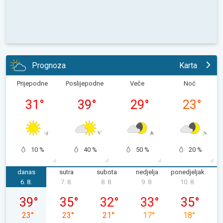
Prognoza
Karta
Prijepodne
Poslijepodne
Veče
Noć
31
°
39
°
29
°
23
°
10 %
40 %
50 %
20 %
danas
sutra
subota
nedjelja
ponedjeljak
u
6. 8.
7. 8.
8. 8.
9. 8.
10. 8.
1
četvrtak, 06. 08.
petak, 07. 08.
subota, 08. 08.
nedjelja, 09. 08.
ponedjeljak,
39
°
35
°
32
°
33
°
35
°
23
°
23
°
21
°
17
°
18
°