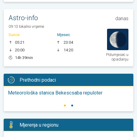
Astro-info
danas
09:13 lokalno vrijeme
Sunce
Mjesec
05:21
23:04
20:00
14:20
Polumjesec u
14h 39min
opadanju
Prethodni podaci
Meteorološka stanica Bekescsaba repuloter
Mjerenja u regionu