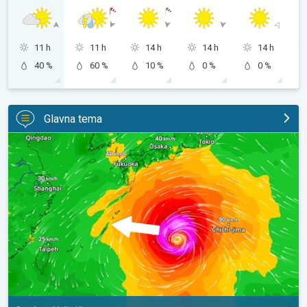
11 h
11 h
14 h
14 h
14 h
40 %
60 %
10 %
0 %
0 %
Glavna tema
Japan se priprema za tajfun Dolphin. Strah od klizišta. . .