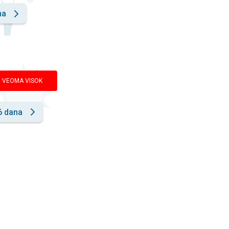
na
VEOMA VISOK
6 dana