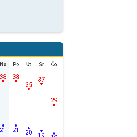
Ne
Po
Ut
Sr
Če
38
38
37
35
29
21
21
20
19