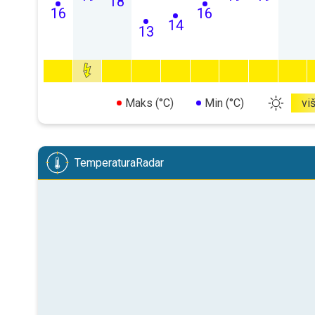
18
16
16
14
13
Maks (°C)
Min (°C)
vi
TemperaturaRadar