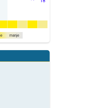
18
še
manje