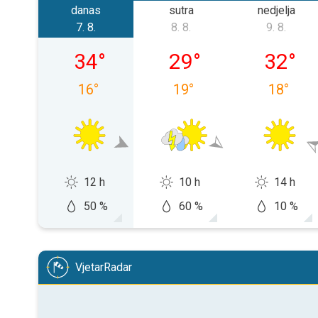
danas
sutra
nedjelja
7. 8.
8. 8.
9. 8.
petak, 07. 08.
subota, 08. 08.
nedjelja,
34
°
29
°
32
°
16
°
19
°
18
°
12 h
10 h
14 h
50 %
60 %
10 %
VjetarRadar