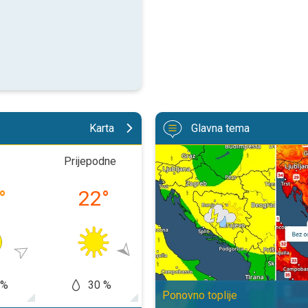
Karta
Glavna tema
Svježije, ne i svuda. Lokalni plju
Prijepodne
Poslijepodne
Več
°
22
°
29
°
23
 %
30 %
60 %
20
Ponovno toplije