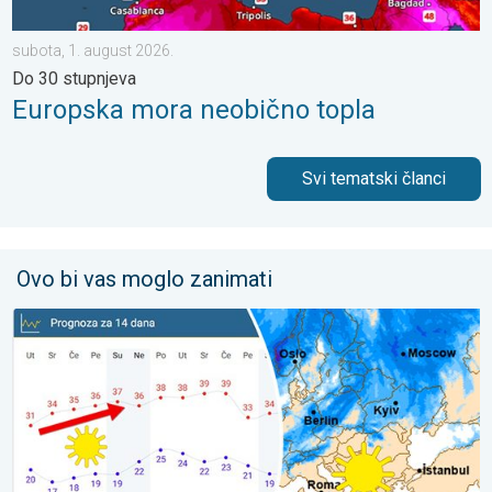
subota, 1. august 2026.
Do 30 stupnjeva
Europska mora neobično topla
Svi tematski članci
Ovo bi vas moglo zanimati
Ljeto u punom sjaju – Sunce i vruće. Većinom stabilno. . . utorak