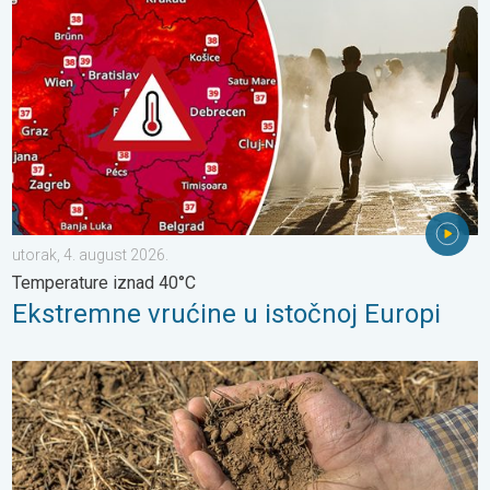
utorak, 4. august 2026.
Temperature iznad 40°C
Ekstremne vrućine u istočnoj Europi
Toplina isušuje tlo sve većom brzinom. Nove studije. . . četvrtak,