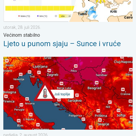
utorak, 28. juli 2026.
Većinom stabilno
Ljeto u punom sjaju – Sunce i vruće
Još malo toplije, do kada?. Lokalno 40-ice. . . nedjelja, 2. augu
nedjelja, 2. august 2026.