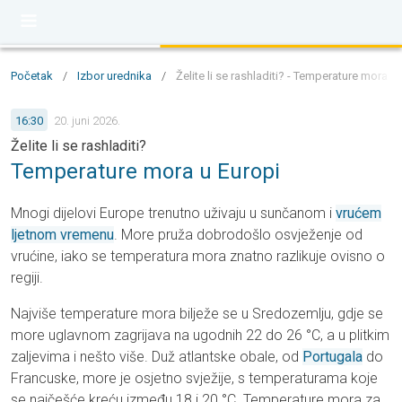
Početak
/
Izbor urednika
/
Želite li se rashladiti? - Temperature mora u
16:30
20. juni 2026.
Želite li se rashladiti?
Temperature mora u Europi
Mnogi dijelovi Europe trenutno uživaju u sunčanom i
vrućem
ljetnom vremenu
. More pruža dobrodošlo osvježenje od
vrućine, iako se temperatura mora znatno razlikuje ovisno o
regiji.
Najviše temperature mora bilježe se u Sredozemlju, gdje se
more uglavnom zagrijava na ugodnih 22 do 26 °C, a u plitkim
zaljevima i nešto više. Duž atlantske obale, od
Portugala
do
Francuske, more je osjetno svježije, s temperaturama koje
se najčešće kreću između 18 i 20 °C. Temperature mora za