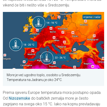
vikend će biti i nešto više u Sredozemlju.
More je već ugodno toplo, osobito u Sredozemlju.
Temperatura na Jadranu je oko 24°C.
Prema sjeveru Europe temperatura mora postupno opada.
Od
Nizozemske
do baltičkih zemalja more je često
zagrijano na svega oko 15 °C. Iako na kopnu prevladavaju