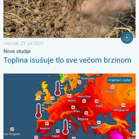
četvrtak, 23. juli 2026.
Nove studije
Toplina isušuje tlo sve većom brzinom
Europska mora neobično topla. Do 30 stupnjeva. . . subota, 1.