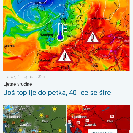
Još toplije do petka, 40-ice se šire. Ljetne vrućine. . . utorak, 4
utorak, 4. august 2026.
Ljetne vrućine
Još toplije do petka, 40-ice se šire
Pljuskovi ponegdje, od nedjelje preko 35°C. Stabilnija iduća dva