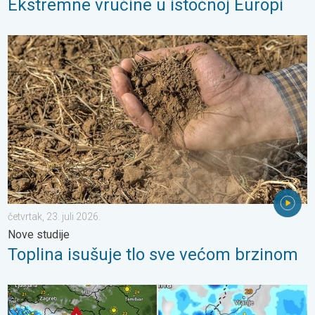
Ekstremne vrućine u istočnoj Europi
Toplina isušuje tlo sve većom brzinom. Nove studije. . . četvrtak,
četvrtak, 23. juli 2026.
Nove studije
Toplina isušuje tlo sve većom brzinom
Pješčana oluja u Skoplju. Olujni i orkanski vjetar. . . srijeda, 22. j