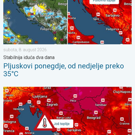
subota, 8. august 2026.
Stabilnija iduća dva dana
Pljuskovi ponegdje, od nedjelje preko
35°C
Još malo toplije, do kada?. Lokalno 40-ice. . . nedjelja, 2. augu