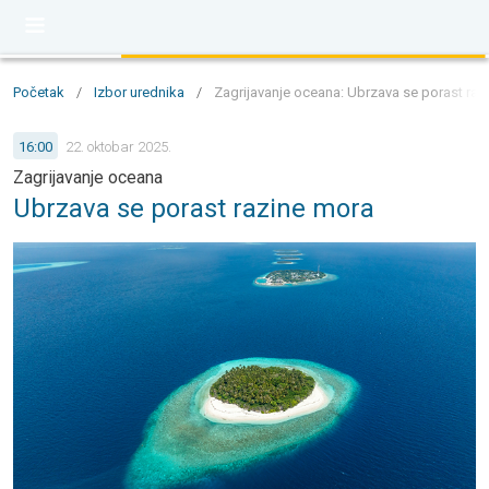
Početak
/
Izbor urednika
/
Zagrijavanje oceana: Ubrzava se porast raz
16:00
22. oktobar 2025.
Zagrijavanje oceana
Ubrzava se porast razine mora