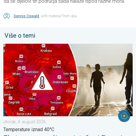
da se dijelovi tih područja sada nalaze ispod razine mora.
Dennis Oswald
with material from dpa
Više o temi
Ekstremne vrućine u istočnoj Europi. Temperature iznad 40°C. . 
utorak, 4. august 2026.
Temperature iznad 40°C