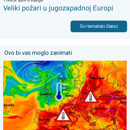
Veliki požari u jugozapadnoj Europi
Svi tematski članci
Ovo bi vas moglo zanimati
Još toplije do petka, 40-ice se šire. Ljetne vrućine. . . utorak, 4