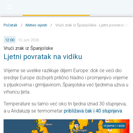
Početak
/
Meteo vijesti
/
Vrući zrak iz Španjolske - Ljetni povratak na v
12:00
10. juni 2026.
Vrući zrak iz Španjolske
Ljetni povratak na vidiku
Vrijeme se uvelike razlikuje diljem Europe: dok će veći dio
srednje Europe doživjeti prilično hladno i promjenjivo vrijeme
s pljuskovima i grmljavinom, Španjolska već tjednima uživa u
vrhuncu ljeta.
Temperature su tamo već oko tri tjedna iznad 30 stupnjeva,
a u Andaluziji se termometar
približava čak i 40 stupnjeva
.