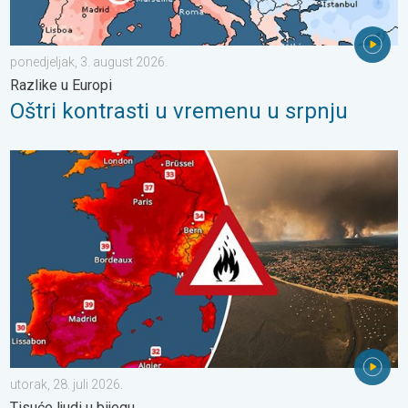
ponedjeljak, 3. august 2026.
Razlike u Europi
Oštri kontrasti u vremenu u srpnju
Veliki požari u jugozapadnoj Europi. Tisuće ljudi u bijegu. . . utor
utorak, 28. juli 2026.
Tisuće ljudi u bijegu