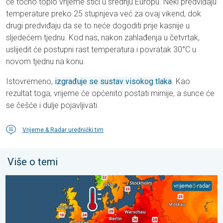
će točno toplo vrijeme stići u srednju Europu. Neki predviđaju
temperature preko 25 stupnjeva već za ovaj vikend, dok
drugi predviđaju da se to neće dogoditi prije kasnije u
sljedećem tjednu. Kod nas, nakon zahlađenja u četvrtak,
uslijedit će postupni rast temperatura i povratak 30°C u
novom tjednu na konu.
Istovremeno,
izgrađuje se sustav visokog tlaka
. Kao
rezultat toga, vrijeme će općenito postati mirnije, a sunce će
se češće i dulje pojavljivati.
Vrijeme & Radar urednički tim
Više o temi
Europska mora neobično topla. Do 30 stupnjeva. . . subota, 1.