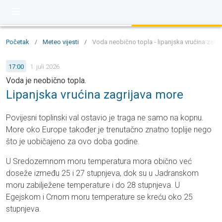
Početak
/
Meteo vijesti
/
Voda neobično topla - lipanjska vrućina zagri
17:00
1. juli 2026.
Voda je neobično topla.
Lipanjska vrućina zagrijava more
Povijesni toplinski val ostavio je traga ne samo na kopnu.
More oko Europe također je trenutačno znatno toplije nego
što je uobičajeno za ovo doba godine.
U Sredozemnom moru temperatura mora obično već
doseže između 25 i 27 stupnjeva, dok su u Jadranskom
moru zabilježene temperature i do 28 stupnjeva. U
Egejskom i Crnom moru temperature se kreću oko 25
stupnjeva.