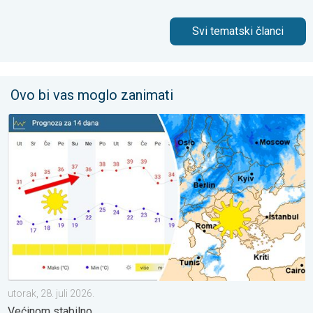
Svi tematski članci
Ovo bi vas moglo zanimati
Ljeto u punom sjaju – Sunce i vruće. Većinom stabilno. . . utorak
utorak, 28. juli 2026.
Većinom stabilno