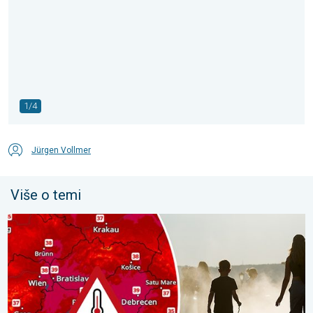
1/4
Jürgen Vollmer
Više o temi
Ekstremne vrućine u istočnoj Europi. Temperature iznad 40°C. . 