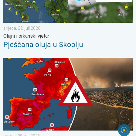
srijeda, 22. juli 2026.
Olujni i orkanski vjetar
Pješčana oluja u Skoplju
Veliki požari u jugozapadnoj Europi. Tisuće ljudi u bijegu. . . utor
utorak, 28. juli 2026.