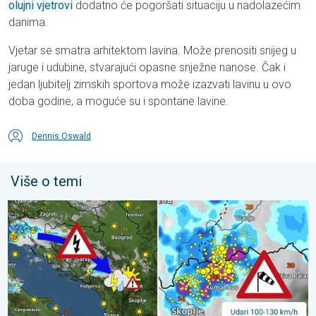
olujni vjetrovi
dodatno će pogoršati situaciju u nadolazećim
danima.
Vjetar se smatra arhitektom lavina. Može prenositi snijeg u
jaruge i udubine, stvarajući opasne snježne nanose. Čak i
jedan ljubitelj zimskih sportova može izazvati lavinu u ovo
doba godine, a moguće su i spontane lavine.
Dennis Oswald
Više o temi
Pješčana oluja u Skoplju. Olujni i orkanski vjetar. . . srijeda, 22. j