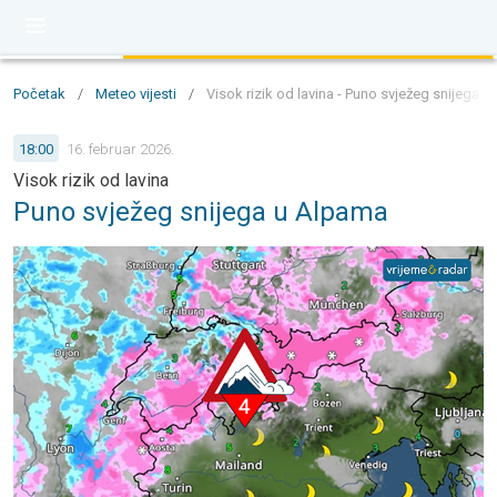
Početak
/
Meteo vijesti
/
Visok rizik od lavina - Puno svježeg snijega 
18:00
16. februar 2026.
Visok rizik od lavina
Puno svježeg snijega u Alpama