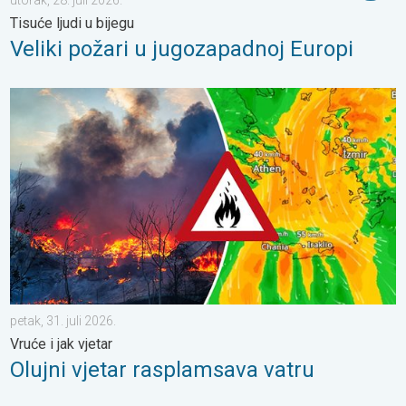
Tisuće ljudi u bijegu
Veliki požari u jugozapadnoj Europi
Olujni vjetar rasplamsava vatru. Vruće i jak vjetar. . . petak, 31. j
petak, 31. juli 2026.
Vruće i jak vjetar
Olujni vjetar rasplamsava vatru