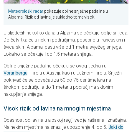
Meteorološki radar
pokazuje obilne snježne padaline u
Alpama. Rizik od lavina je sukladno tome visok.
U sljedećih nekoliko dana u Alpama se očekuje obilje snijega.
Do četvrtka će u nekim područjima, posebno u francuskim i
švicarskim Alpama, pasti više od 1 metra svježeg snijega.
Lokalno se očekuje i do 1,5 metara snijega.
Obilne snježne padaline očekuju se ovog tjedna i u
Vorarlbergu
i Tirolu u Austriji, kao i u Južnom Tirolu. Snježni
pokrivač će se povećati za 50 do 75 centimetara na
širokom području, a do 1 metar u područjima sklonim
nakupljanja snijega.
Visok rizik od lavina na mnogim mjestima
Opasnost od lavina u alpskoj regiji već je raširena i značajna.
Na nekim mjestima na snazi ​​je upozorenje 4. od 5.
Jaki do