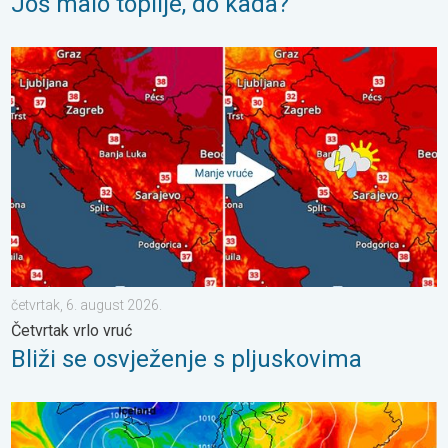
Još malo toplije, do kada?
Bliži se osvježenje s pljuskovima. Četvrtak vrlo vruć. . . četvrta
četvrtak, 6. august 2026.
Četvrtak vrlo vruć
Bliži se osvježenje s pljuskovima
Još toplije do petka, 40-ice se šire. Ljetne vrućine. . . utorak, 4