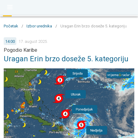
Početak
/
Izbor urednika
/
Uragan Erin brzo doseže 5. kategoriju
14:00
17. august 2025.
Pogodio Karibe
Uragan Erin brzo doseže 5. kategoriju