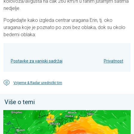
kolovoza/avgusta na čak 260 km/h u ranim jutarnjim satima
nedjelje.
Pogledajte kako izgleda centrar uragana Erin, tj. oko
uragana koje je poznato po zoni bez oblaka, dok su okolo
bedemi oblaka:
Postavke za vanjski sadržaj
Privatnost
Vrijeme & Radar urednički tim
Više o temi
Japan se priprema za tajfun Dolphin. Strah od klizišta. . . srijed