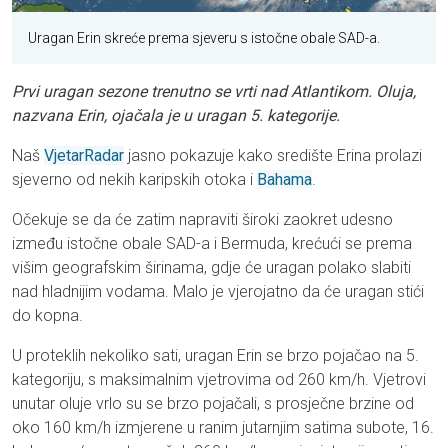
Uragan Erin skreće prema sjeveru s istočne obale SAD-a.
Prvi uragan sezone trenutno se vrti nad Atlantikom. Oluja,
nazvana Erin, ojačala je u uragan 5. kategorije.
Naš
VjetarRadar
jasno pokazuje kako središte Erina prolazi
sjeverno od nekih karipskih otoka i
Bahama
.
Očekuje se da će zatim napraviti široki zaokret udesno
između istočne obale SAD-a i Bermuda, krećući se prema
višim geografskim širinama, gdje će uragan polako slabiti
nad hladnijim vodama. Malo je vjerojatno da će uragan stići
do kopna.
U proteklih nekoliko sati, uragan Erin se brzo pojačao na 5.
kategoriju, s maksimalnim vjetrovima od 260 km/h. Vjetrovi
unutar oluje vrlo su se brzo pojačali, s prosječne brzine od
oko 160 km/h izmjerene u ranim jutarnjim satima subote, 16.