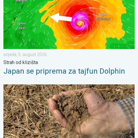
srijeda, 5. august 2026.
Strah od klizišta
Japan se priprema za tajfun Dolphin
Toplina isušuje tlo sve većom brzinom. Nove studije. . . četvrtak,