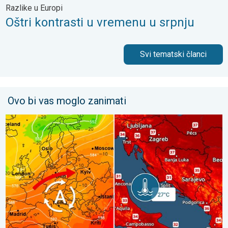
Razlike u Europi
Oštri kontrasti u vremenu u srpnju
Svi tematski članci
Ovo bi vas moglo zanimati
Vrlo vrući ljetni dani se nižu. Temperatura mora 27°C. . . ponedj