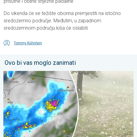
prisutne i obilne snježne padaline.
Do vikenda će se težište oborina premjestiti na istočno
sredozemno područje. Međutim, u zapadnom
sredozemnom području kiša će oslabiti.
Tommy Kühnlein
Ovo bi vas moglo zanimati
Ogromni komadi leda u Poljskoj. Nevrijeme. . . petak, 7. augus