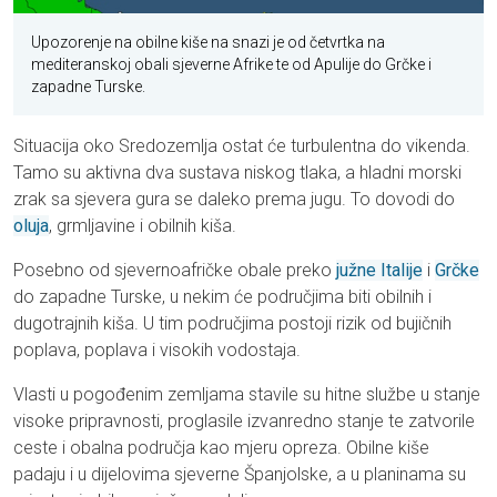
Upozorenje na obilne kiše na snazi je od četvrtka na
mediteranskoj obali sjeverne Afrike te od Apulije do Grčke i
zapadne Turske.
Situacija oko Sredozemlja ostat će turbulentna do vikenda.
Tamo su aktivna dva sustava niskog tlaka, a hladni morski
zrak sa sjevera gura se daleko prema jugu. To dovodi do
oluja
, grmljavine i obilnih kiša.
Posebno od sjevernoafričke obale preko
južne Italije
i
Grčke
do zapadne Turske, u nekim će područjima biti obilnih i
dugotrajnih kiša. U tim područjima postoji rizik od bujičnih
poplava, poplava i visokih vodostaja.
Vlasti u pogođenim zemljama stavile su hitne službe u stanje
visoke pripravnosti, proglasile izvanredno stanje te zatvorile
ceste i obalna područja kao mjeru opreza. Obilne kiše
padaju i u dijelovima sjeverne Španjolske, a u planinama su