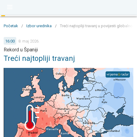
Početak
/
Izbor urednika
/
Treći najtopliji travanj u povijesti globalno:
16:00
8. maj 2026.
Rekord u Španiji
Treći najtopliji travanj