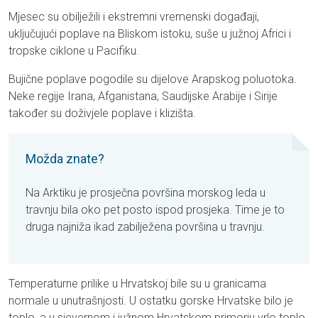
Mjesec su obilježili i ekstremni vremenski događaji,
uključujući poplave na Bliskom istoku, suše u južnoj Africi i
tropske ciklone u Pacifiku.
Bujične poplave pogodile su dijelove Arapskog poluotoka.
Neke regije Irana, Afganistana, Saudijske Arabije i Sirije
također su doživjele poplave i klizišta.
Možda znate?
Na Arktiku je prosječna površina morskog leda u
travnju bila oko pet posto ispod prosjeka. Time je to
druga najniža ikad zabilježena površina u travnju.
Temperaturne prilike u Hrvatskoj bile su u granicama
normale u unutrašnjosti. U ostatku gorske Hrvatske bilo je
toplo, a u sjevernom i južnom Hrvatskom primorju vrlo toplo.