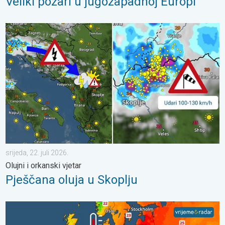
Veliki požari u jugozapadnoj Europi
Pješčana oluja u Skoplju. Olujni i orkanski vjetar. . . srijeda, 22. j
srijeda, 22. juli 2026.
Olujni i orkanski vjetar
Pješčana oluja u Skoplju
Europska mora neobično topla. Do 30 stupnjeva. . . subota, 1.