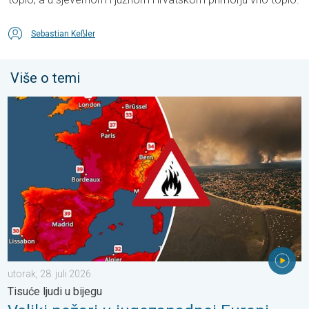
Sebastian Keßler
Više o temi
Veliki požari u jugozapadnoj Europi. Tisuće ljudi u bijegu. . . utor
utorak, 28. juli 2026.
Tisuće ljudi u bijegu