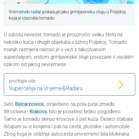
Vremenski radar
pokazuje jaku grmljavinsku oluju u Poljskoj
koja je izazvala tornado.
U subotu navečer, tornado je prouzročio veliku štetu na
nekoliko kuća i drugih objekata u južnoj Poljskoj. Tornado
manjih razmjera nastao je u vezi s takozvanom
superćelijom, vrstom grmljavinske oluje povezane s visokim
rizikom od jakog nevremena.
pročitajte više
Superćelija na Vrijeme&Radaru
Selo
Balcarzowice
, smješteno na pola puta između
Wrocława i
Krakova
, bilo je posebno teško pogođeno.
Tamo je tornado skinuo krovove s pet kuća. Deseci stabala
iščupani su iz korijena i pali na ceste, pločnike i automobile.
Zbog toga je obližnja autocesta privremeno bila blokirana.