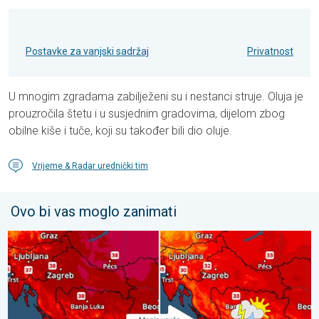
Postavke za vanjski sadržaj
Privatnost
U mnogim zgradama zabilježeni su i nestanci struje. Oluja je
prouzročila štetu i u susjednim gradovima, dijelom zbog
obilne kiše i tuče, koji su također bili dio oluje.
Vrijeme & Radar urednički tim
Ovo bi vas moglo zanimati
Bliži se osvježenje s pljuskovima. Četvrtak vrlo vruć. . . četvrta