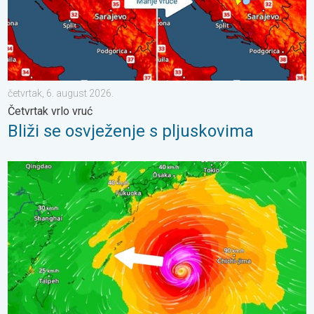
četvrtak, 6. august 2026.
Četvrtak vrlo vruć
Bliži se osvježenje s pljuskovima
Japan se priprema za tajfun Dolphin. Strah od klizišta. . . srijed