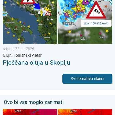
srijeda, 22. juli 2026.
Olujni i orkanski vjetar
Pješčana oluja u Skoplju
Svi tematski članci
Ovo bi vas moglo zanimati
Bliži se osvježenje s pljuskovima. Četvrtak vrlo vruć. . . četvrta