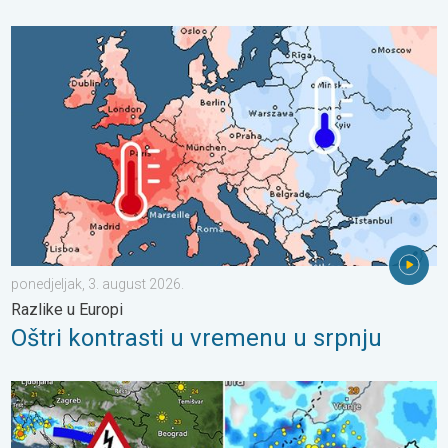
Oštri kontrasti u vremenu u srpnju. Razlike u Europi. . . ponedjel
ponedjeljak, 3. august 2026.
Razlike u Europi
Oštri kontrasti u vremenu u srpnju
Pješčana oluja u Skoplju. Olujni i orkanski vjetar. . . srijeda, 22. j