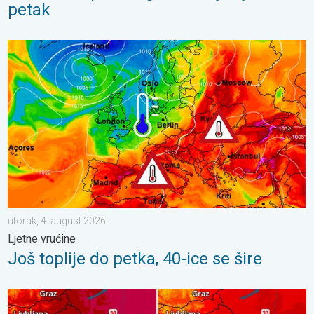
petak
Još toplije do petka, 40-ice se šire. Ljetne vrućine. . . utorak, 4
utorak, 4. august 2026.
Ljetne vrućine
Još toplije do petka, 40-ice se šire
Bliži se osvježenje s pljuskovima. Četvrtak vrlo vruć. . . četvrta