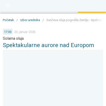
Početak
/
Izbor urednika
/
Sunčeva oluja pogodila Zemlju - Spektakul
17:30
20. januar 2026.
Solarna oluja
Spektakularne aurore nad Europom