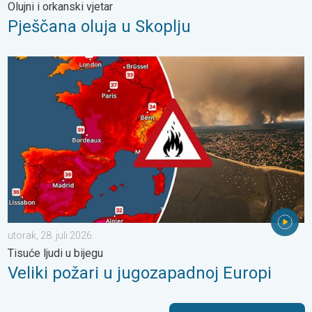
Olujni i orkanski vjetar
Pješčana oluja u Skoplju
Veliki požari u jugozapadnoj Europi. Tisuće ljudi u bijegu. . . utor
utorak, 28. juli 2026.
Tisuće ljudi u bijegu
Veliki požari u jugozapadnoj Europi