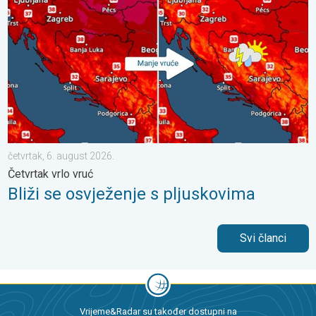
četvrtak, 6. august 2026.
Četvrtak vrlo vruć
Bliži se osvježenje s pljuskovima
Svi članci
Vrijeme&Radar su također dostupni na