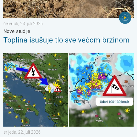
četvrtak, 23. juli 2026.
Nove studije
Toplina isušuje tlo sve većom brzinom
Pješčana oluja u Skoplju. Olujni i orkanski vjetar. . . srijeda, 22. j
srijeda, 22. juli 2026.