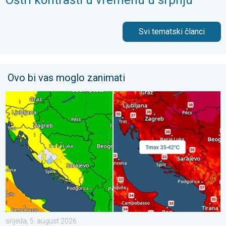
Oštri kontrasti u vremenu u srpnju
Svi tematski članci
Ovo bi vas moglo zanimati
Vrhunac toplinskog vala. Svježije u petak. Negdje stižu i pljuskov
srijeda, 5. august 2026.