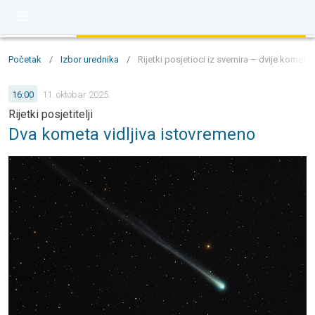
Početak
/
Izbor urednika
/
Rijetki posjetioci iz svemira – dvije komet
16:00
11. oktobar 2025.
Rijetki posjetitelji
Dva kometa vidljiva istovremeno