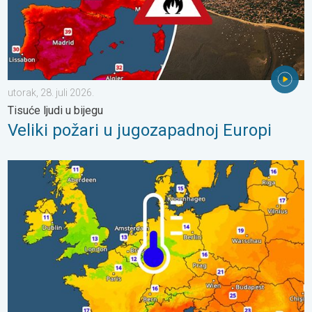
utorak, 28. juli 2026.
Tisuće ljudi u bijegu
Veliki požari u jugozapadnoj Europi
Hladnije noći pred nama. Zapadna-središnja Europa. . . četvrta