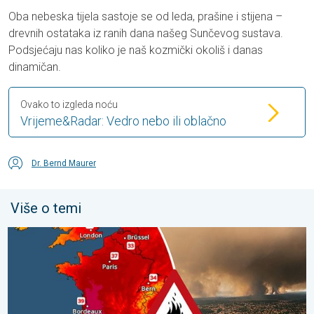
Oba nebeska tijela sastoje se od leda, prašine i stijena –
drevnih ostataka iz ranih dana našeg Sunčevog sustava.
Podsjećaju nas koliko je naš kozmički okoliš i danas
dinamičan.
Ovako to izgleda noću
Vrijeme&Radar: Vedro nebo ili oblačno
Dr. Bernd Maurer
Više o temi
Veliki požari u jugozapadnoj Europi. Tisuće ljudi u bijegu. . . utor