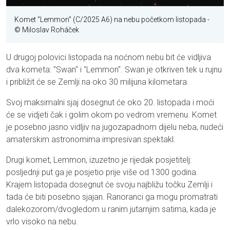
Komet "Lemmon" (C/2025 A6) na nebu početkom listopada
-
© Miloslav Roháček
U drugoj polovici listopada na noćnom nebu bit će vidljiva
dva kometa: "Swan" i "Lemmon". Swan je otkriven tek u rujnu
i približit će se Zemlji na oko 30 milijuna kilometara.
Svoj maksimalni sjaj dosegnut će oko 20. listopada i moći
će se vidjeti čak i golim okom po vedrom vremenu. Komet
je posebno jasno vidljiv na jugozapadnom dijelu neba, nudeći
amaterskim astronomima impresivan spektakl.
Drugi komet, Lemmon, izuzetno je rijedak posjetitelj:
posljednji put ga je posjetio prije više od 1300 godina.
Krajem listopada dosegnut će svoju najbližu točku Zemlji i
tada će biti posebno sjajan. Ranoranci ga mogu promatrati
dalekozorom/dvogledom u ranim jutarnjim satima, kada je
vrlo visoko na nebu.