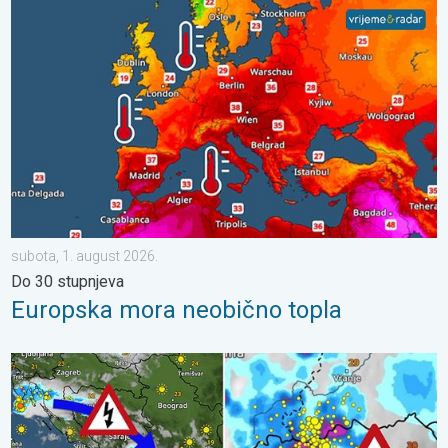
Europska mora neobično topla. Do 30 stupnjeva. . . subota, 1.
subota, 1. august 2026.
Do 30 stupnjeva
Europska mora neobično topla
Pješčana oluja u Skoplju. Olujni i orkanski vjetar. . . srijeda, 22. j