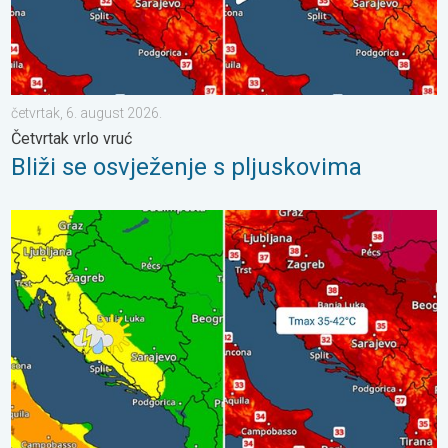
četvrtak, 6. august 2026.
Četvrtak vrlo vruć
Bliži se osvježenje s pljuskovima
Vrhunac toplinskog vala. Svježije u petak. Negdje stižu i pljuskov