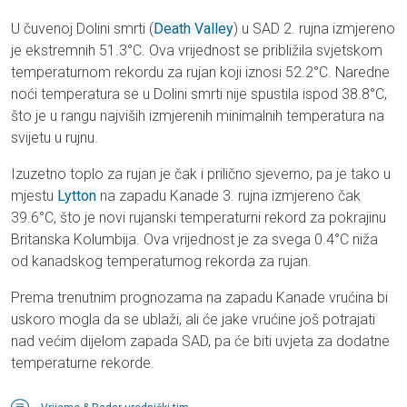
U čuvenoj Dolini smrti (
Death Valley
) u SAD 2. rujna izmjereno
je ekstremnih 51.3°C. Ova vrijednost se približila svjetskom
temperaturnom rekordu za rujan koji iznosi 52.2°C. Naredne
noći temperatura se u Dolini smrti nije spustila ispod 38.8°C,
što je u rangu najviših izmjerenih minimalnih temperatura na
svijetu u rujnu.
Izuzetno toplo za rujan je čak i prilično sjeverno, pa je tako u
mjestu
Lytton
na zapadu Kanade 3. rujna izmjereno čak
39.6°C, što je novi rujanski temperaturni rekord za pokrajinu
Britanska Kolumbija. Ova vrijednost je za svega 0.4°C niža
od kanadskog temperaturnog rekorda za rujan.
Prema trenutnim prognozama na zapadu Kanade vrućina bi
uskoro mogla da se ublaži, ali će jake vrućine još potrajati
nad većim dijelom zapada SAD, pa će biti uvjeta za dodatne
temperaturne rekorde.