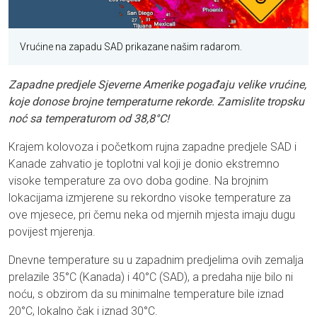
Vrućine na zapadu SAD prikazane našim radarom.
Zapadne predjele Sjeverne Amerike pogađaju velike vrućine,
koje donose brojne temperaturne rekorde. Zamislite tropsku
noć sa temperaturom od 38,8°C!
Krajem kolovoza i početkom rujna zapadne predjele SAD i
Kanade zahvatio je toplotni val koji je donio ekstremno
visoke temperature za ovo doba godine. Na brojnim
lokacijama izmjerene su rekordno visoke temperature za
ove mjesece, pri čemu neka od mjernih mjesta imaju dugu
povijest mjerenja.
Dnevne temperature su u zapadnim predjelima ovih zemalja
prelazile 35°C (Kanada) i 40°C (SAD), a predaha nije bilo ni
noću, s obzirom da su minimalne temperature bile iznad
20°C, lokalno čak i iznad 30°C.