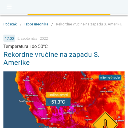
Početak
/
Izbor urednika
/
Rekordne vrućine na zapadu S. Amerike; Te
17:00
5. septembar 2022.
Temperatura i do 50°C
Rekordne vrućine na zapadu S.
Amerike