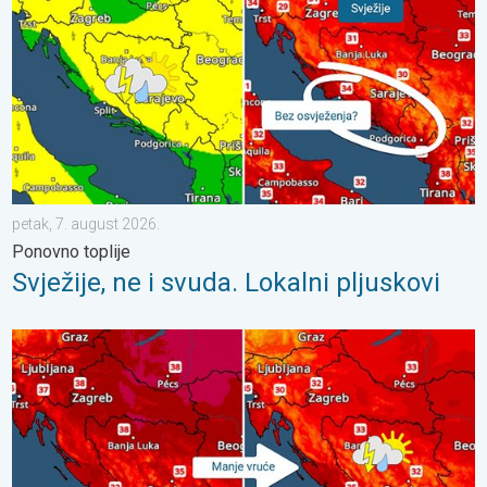
petak, 7. august 2026.
Ponovno toplije
Svježije, ne i svuda. Lokalni pljuskovi
Bliži se osvježenje s pljuskovima. Četvrtak vrlo vruć. . . četvrta