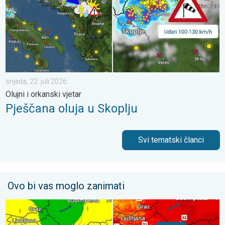
srijeda, 22. juli 2026.
Olujni i orkanski vjetar
Pješčana oluja u Skoplju
Svi tematski članci
Ovo bi vas moglo zanimati
Svježije, ne i svuda. Lokalni pljuskovi. Ponovno toplije. . . peta