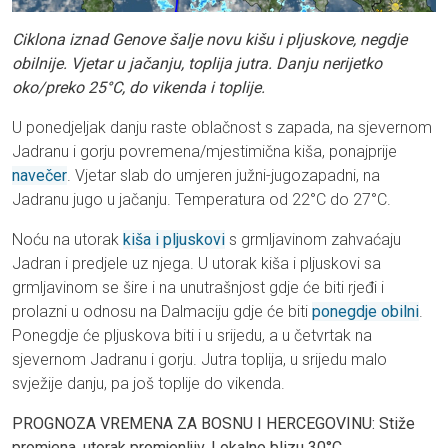
Ciklona iznad Genove šalje novu kišu i pljuskove, negdje
obilnije. Vjetar u jačanju, toplija jutra. Danju nerijetko
oko/preko 25°C, do vikenda i toplije.
U ponedjeljak danju raste oblačnost s zapada, na sjevernom
Jadranu i gorju povremena/mjestimična kiša, ponajprije
navečer
. Vjetar slab do umjeren južni-jugozapadni, na
Jadranu jugo u jačanju. Temperatura od 22°C do 27°C.
Noću na utorak
kiša i pljuskovi
s grmljavinom zahvaćaju
Jadran i predjele uz njega. U utorak kiša i pljuskovi sa
grmljavinom se šire i na unutrašnjost gdje će biti rjeđi i
prolazni u odnosu na Dalmaciju gdje će biti
ponegdje obilni
.
Ponegdje će pljuskova biti i u srijedu, a u četvrtak na
sjevernom Jadranu i gorju. Jutra toplija, u srijedu malo
svježije danju, pa još toplije do vikenda.
PROGNOZA VREMENA ZA BOSNU I HERCEGOVINU: Stiže
promjena, utorak promjenljiv. Lokalno blizu 30°C