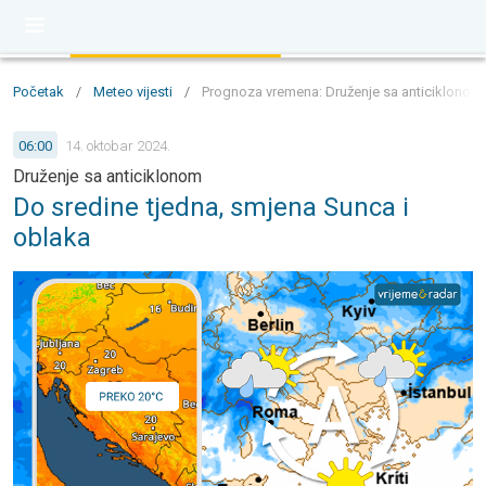
Početak
/
Meteo vijesti
/
Prognoza vremena: Druženje sa anticiklonom 
06:00
14. oktobar 2024.
Druženje sa anticiklonom
Do sredine tjedna, smjena Sunca i
oblaka