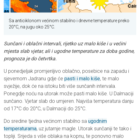
Sa anticiklonom većinom stabilno i dnevne temperature preko
20°C, na jugu oko 25°C.
Sunčani i oblačni intervali, rijetko uz malo kiše i u većini
mjesta slab vjetar, ali i ugodne temperature za doba godine,
prognoza je do četvrtka.
U ponedjeljak promjenljivo oblačno, posebice na zapadu i
sjevernom Jadranu gdje će
pasti i malo kiše
, te malo
svježije, dok će na istoku biti više sunčanih intervala.
Ponegdje noću na utorak može pasti malo kiše. U Dalmaciji
sunčano. Vjetar slab do umjeren. Najviša temperatura danju
od 17°C do 20°C, u Dalmaciji do 25°C.
Do sredine tjedna većinom stabilno sa
ugodnim
temperaturama
, uz jutarnje magle. Utorak sunčaniji te tako i
topliji. Srijeda s više oblaka na kopnu, te ponovno malo