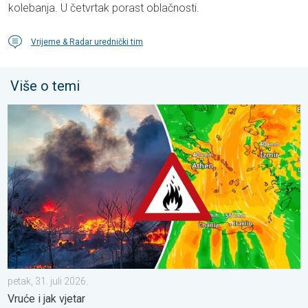
kolebanja. U četvrtak porast oblačnosti.
Vrijeme & Radar urednički tim
Više o temi
Olujni vjetar rasplamsava vatru. Vruće i jak vjetar. . . petak, 31. j
petak, 31. juli 2026.
Vruće i jak vjetar