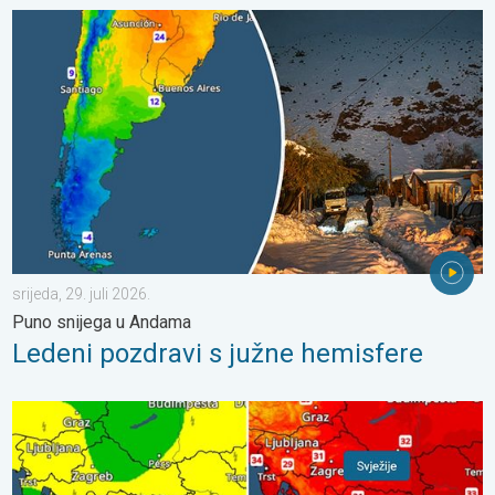
Ledeni pozdravi s južne hemisfere. Puno snijega u Andama. . . sr
srijeda, 29. juli 2026.
Puno snijega u Andama
Ledeni pozdravi s južne hemisfere
Svježije, ne i svuda. Lokalni pljuskovi. Ponovno toplije. . . peta