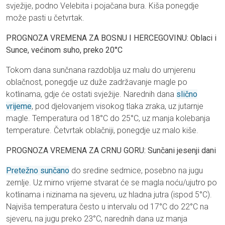
svježije, podno Velebita i pojačana bura. Kiša ponegdje
može pasti u četvrtak.
PROGNOZA VREMENA ZA BOSNU I HERCEGOVINU: Oblaci i
Sunce, većinom suho, preko 20°C
Tokom dana sunčnana razdoblja uz malu do umjerenu
oblačnost, ponegdje uz duže zadržavanje magle po
kotlinama, gdje će ostati svježije. Narednih dana
slično
vrijeme
, pod djelovanjem visokog tlaka zraka, uz jutarnje
magle. Temperatura od 18°C do 25°C, uz manja kolebanja
temperature. Četvrtak oblačniji, ponegdje uz malo kiše.
PROGNOZA VREMENA ZA CRNU GORU: Sunčani jesenji dani
Pretežno sunčano
do sredine sedmice, posebno na jugu
zemlje. Uz mirno vrijeme stvarat će se magla noću/ujutro po
kotlinama i nizinama na sjeveru, uz hladna jutra (ispod 5°C).
Najviša temperatura često u intervalu od 17°C do 22°C na
sjeveru, na jugu preko 23°C, narednih dana uz manja