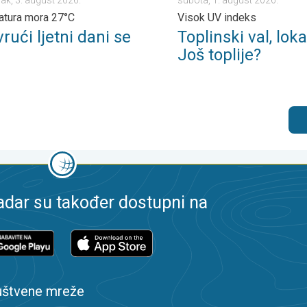
tura mora 27°C
Visok UV indeks
vrući ljetni dani se
Toplinski val, lok
Još toplije?
dar su također dostupni na
uštvene mreže