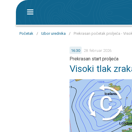
Početak
/
Izbor urednika
/
Prekrasan početak proljeća - Visok
16:30
28. februar 2026.
Prekrasan start proljeća
Visoki tlak zra