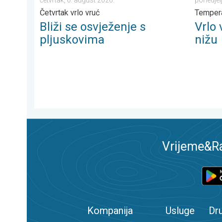
Četvrtak vrlo vruć
Tempera
Bliži se osvježenje s
Vrlo 
pljuskovima
nižu
Vrijeme&Ra
Kompanija
Usluge
Dr