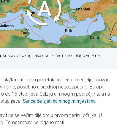
, sustav visokog tlaka donijet će mirno i blago vrijeme
ški/klimatološki početak proljeća u nedjelju, snažan
 vrijeme, posebno u srednjoj i jugozapadnoj Europi.
10 do 15 stupnjeva Celzija u mnogim područjima, a na
 stupnjeva.
Sunce će sjati na mnogim mjestima.
avit će se većim dijelom u prvom tjednu ožujka. U
o. Temperature će lagano rasti.