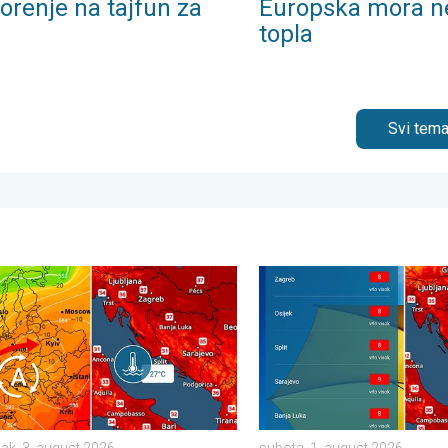
orenje na tajfun za
Europska mora n
topla
Svi tema
 . četvrtak, 6. august 2026.
ći ljetni dani se nižu. Temperatura mora 27°C. . . ponedjeljak, 3. 
Toplinski val, lokalno 40°C.
jak, 3. august 2026.
subota, 1. august 2026.