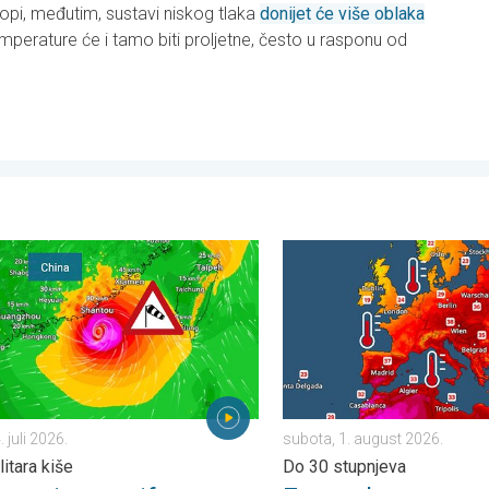
opi, međutim, sustavi niskog tlaka
donijet će više oblaka
perature će i tamo biti proljetne, često u rasponu od
u. . . utorak, 28. juli 2026.
je na tajfun za Kinu. Do 500 litara kiše. . . petak, 24. juli 2026.
Europska mora neobično top
. juli 2026.
subota, 1. august 2026.
itara kiše
Do 30 stupnjeva