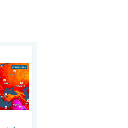
la. Do 30 stupnjeva. . . subota, 1. august 2026.