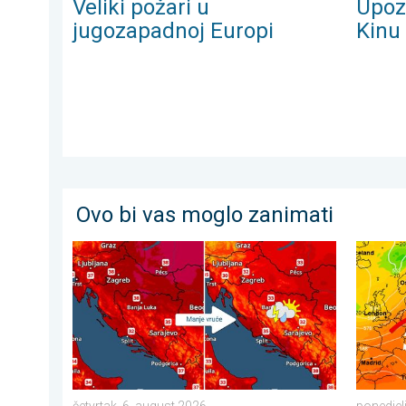
Veliki požari u
Upoz
jugozapadnoj Europi
Kinu
Ovo bi vas moglo zanimati
Bliži se osvježenje s pljuskovima. Četvrtak vrlo vruć. .
Vrlo vru
četvrtak, 6. august 2026.
ponedjel