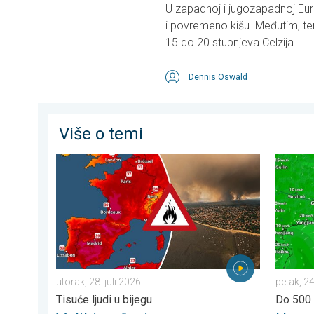
U zapadnoj i jugozapadnoj Eur
i povremeno kišu. Međutim, tem
15 do 20 stupnjeva Celzija.
Dennis Oswald
Više o temi
Veliki požari u jugozapadnoj Europi. Tisuće ljudi u bijeg
Upozoren
utorak, 28. juli 2026.
petak, 24
Tisuće ljudi u bijegu
Do 500 l