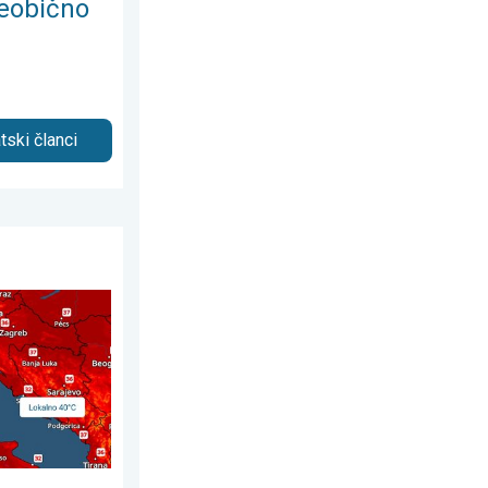
eobično
tski članci
august 2026.
 Još toplije?. Visok UV indeks. . . subota, 1. august 2026.