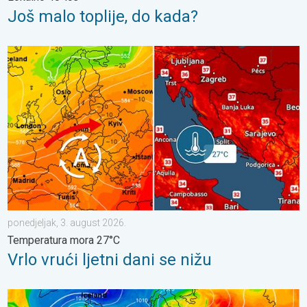
Još malo toplije, do kada?
Vrlo vrući ljetni dani se nižu. Temperatura mora 27°C. . . ponedj
ponedjeljak, 3. august 2026.
Temperatura mora 27°C
Vrlo vrući ljetni dani se nižu
Još toplije do petka, 40-ice se šire. Ljetne vrućine. . . utorak, 4