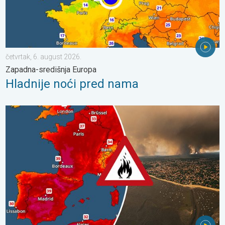
četvrtak, 6. august 2026.
Zapadna-središnja Europa
Hladnije noći pred nama
Veliki požari u jugozapadnoj Europi. Tisuće ljudi u bijegu. . . utor