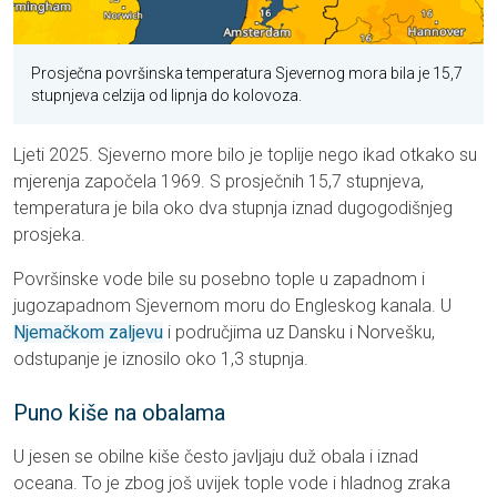
Prosječna površinska temperatura Sjevernog mora bila je 15,7
stupnjeva celzija od lipnja do kolovoza.
Ljeti 2025. Sjeverno more bilo je toplije nego ikad otkako su
mjerenja započela 1969. S prosječnih 15,7 stupnjeva,
temperatura je bila oko dva stupnja iznad dugogodišnjeg
prosjeka.
Površinske vode bile su posebno tople u zapadnom i
jugozapadnom Sjevernom moru do Engleskog kanala. U
Njemačkom zaljevu
i područjima uz Dansku i Norvešku,
odstupanje je iznosilo oko 1,3 stupnja.
Puno kiše na obalama
U jesen se obilne kiše često javljaju duž obala i iznad
oceana. To je zbog još uvijek tople vode i hladnog zraka