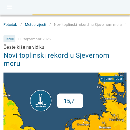
Početak
/
Meteo vijesti
/
Novi toplinski rekord na Sjevernom moru - Na 
15:00
11. septembar 2025.
Česte kiše na vidiku
Novi toplinski rekord u Sjevernom
moru