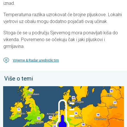
iznad.
Temperaturna razlika uzrokovat će brojne pljuskove. Lokalni
vjetrovi uz obalu mogu dodatno pojačati ovaj učinak.
Stoga će se u području Sjevernog mora ponavljati kiša do
vikenda. Povremeno se očekuju čak i jaki pljuskovi i
grmljavina.
Vrijeme & Radar urednički tim
Više o temi
Hladnije noći pred nama. Zapadna-središnja Europa. . . četvrta