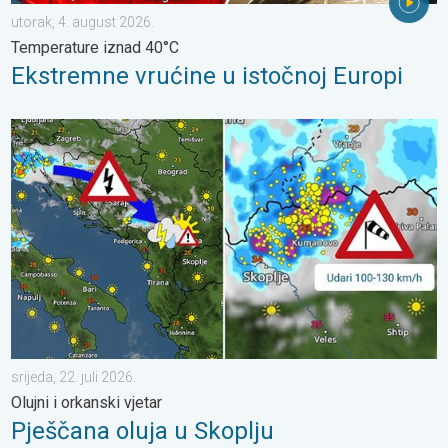
utorak, 4. august 2026.
Temperature iznad 40°C
Ekstremne vrućine u istočnoj Europi
Pješčana oluja u Skoplju. Olujni i orkanski vjetar. . . srijeda, 22. j
srijeda, 22. juli 2026.
Olujni i orkanski vjetar
Pješčana oluja u Skoplju