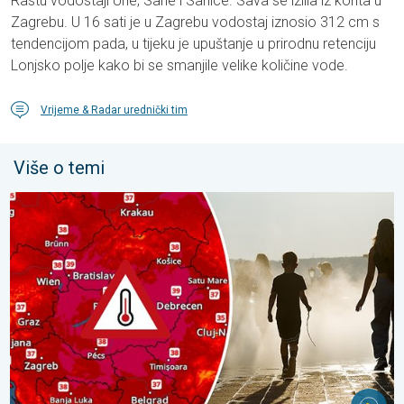
Rastu vodostaji Une, Sane i Sanice. Sava se izlila iz korita u
Zagrebu. U 16 sati je u Zagrebu vodostaj iznosio 312 cm s
tendencijom pada, u tijeku je upuštanje u prirodnu retenciju
Lonjsko polje kako bi se smanjile velike količine vode.
Vrijeme & Radar urednički tim
Više o temi
Ekstremne vrućine u istočnoj Europi. Temperature iznad 40°C. . 