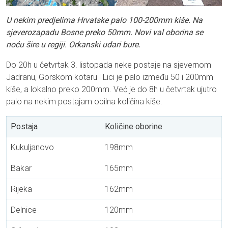
U nekim predjelima Hrvatske palo 100-200mm kiše. Na
sjeverozapadu Bosne preko 50mm. Novi val oborina se
noću šire u regiji. Orkanski udari bure.
Do 20h u četvrtak 3. listopada neke postaje na sjevernom
Jadranu, Gorskom kotaru i Lici je palo između 50 i 200mm
kiše, a lokalno preko 200mm. Već je do 8h u četvrtak ujutro
palo na nekim postajam obilna količina kiše:
Postaja
Količine oborine
Kukuljanovo
198mm
Bakar
165mm
Rijeka
162mm
Delnice
120mm