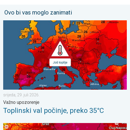
Ovo bi vas moglo zanimati
Toplinski val počinje, preko 35°C. Važno upozorenje. . . srijeda, 
srijeda, 29. juli 2026.
Važno upozorenje
Toplinski val počinje, preko 35°C
Još malo toplije, do kada?. Lokalno 40-ice. . . nedjelja, 2. augu