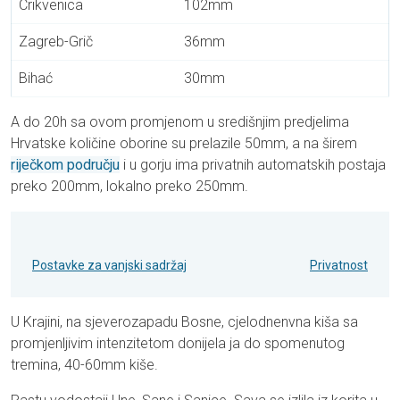
Crikvenica
102mm
Zagreb-Grič
36mm
Bihać
30mm
A do 20h sa ovom promjenom u središnjim predjelima
Hrvatske količine oborine su prelazile 50mm, a na širem
riječkom području
i u gorju ima privatnih automatskih postaja
preko 200mm, lokalno preko 250mm.
Postavke za vanjski sadržaj
Privatnost
U Krajini, na sjeverozapadu Bosne, cjelodnenvna kiša sa
promjenljivim intenzitetom donijela ja do spomenutog
tremina, 40-60mm kiše.