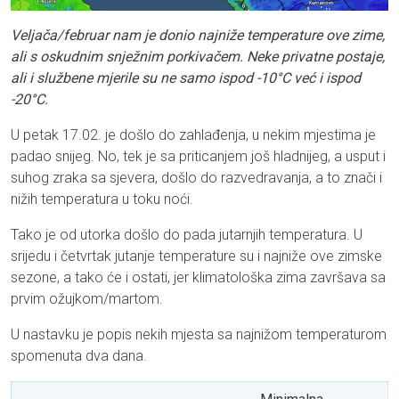
Veljača/februar nam je donio najniže temperature ove zime,
ali s oskudnim snježnim porkivačem. Neke privatne postaje,
ali i službene mjerile su ne samo ispod -10°C već i ispod
-20°C.
U petak 17.02. je došlo do zahlađenja, u nekim mjestima je
padao snijeg. No, tek je sa priticanjem još hladnijeg, a usput i
suhog zraka sa sjevera, došlo do razvedravanja, a to znači i
nižih temperatura u toku noći.
Tako je od utorka došlo do pada jutarnjih temperatura. U
srijedu i četvrtak jutanje temperature su i najniže ove zimske
sezone, a tako će i ostati, jer klimatološka zima završava sa
prvim ožujkom/martom.
U nastavku je popis nekih mjesta sa najnižom temperaturom
spomenuta dva dana.