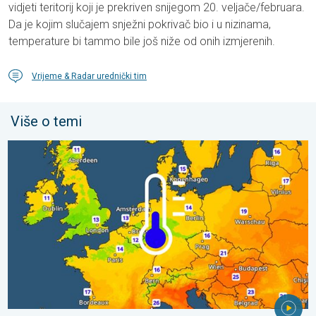
vidjeti teritorij koji je prekriven snijegom 20. veljače/februara.
Da je kojim slučajem snježni pokrivač bio i u nizinama,
temperature bi tammo bile još niže od onih izmjerenih.
Vrijeme & Radar urednički tim
Više o temi
Hladnije noći pred nama. Zapadna-središnja Europa. . . četvrta