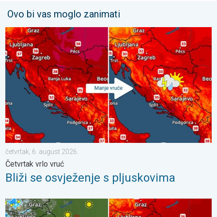
Ovo bi vas moglo zanimati
Bliži se osvježenje s pljuskovima. Četvrtak vrlo vruć. . . četvrta
četvrtak, 6. august 2026.
Četvrtak vrlo vruć
Bliži se osvježenje s pljuskovima
Pljuskovi ponegdje, od nedjelje preko 35°C. Stabilnija iduća dva