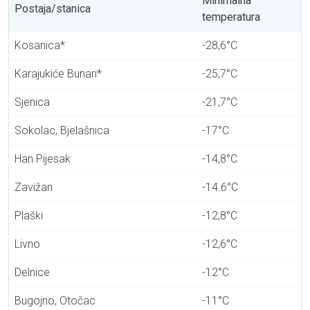
Minimalna
Postaja/stanica
temperatura
Kosanica*
-28,6°C
Karajukiće Bunari*
-25,7°C
Sjenica
-21,7°C
Sokolac, Bjelašnica
-17°C
Han Pijesak
-14,8°C
Zavižan
-14.6°C
Plaški
-12,8°C
Livno
-12,6°C
Delnice
-12°C
Bugojno, Otočac
-11°C