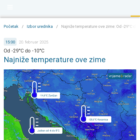
Početak
/
Izbor urednika
/
Najniže temperature ove zime: Od -29°C do 
15:00
20. februar 2025.
Od -29°C do -10°C
Najniže temperature ove zime