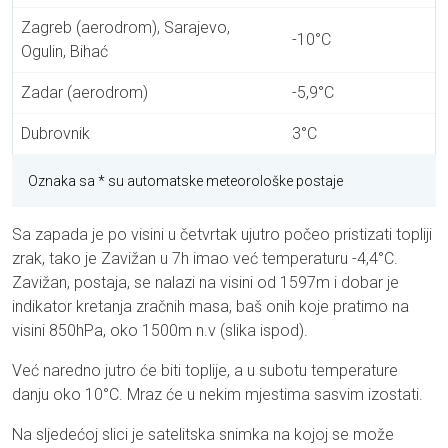
Zagreb (aerodrom), Sarajevo,
-10°C
Ogulin, Bihać
Zadar (aerodrom)
-5,9°C
Dubrovnik
3°C
Oznaka sa * su automatske meteorološke postaje
Sa zapada je po visini u četvrtak ujutro počeo pristizati topliji
zrak, tako je Zavižan u 7h imao već temperaturu -4,4°C.
Zavižan, postaja, se nalazi na visini od 1597m i dobar je
indikator kretanja zračnih masa, baš onih koje pratimo na
visini 850hPa, oko 1500m n.v (slika ispod).
Već naredno jutro će biti toplije, a u subotu temperature
danju oko 10°C. Mraz će u nekim mjestima sasvim izostati.
Na sljedećoj slici je satelitska snimka na kojoj se može