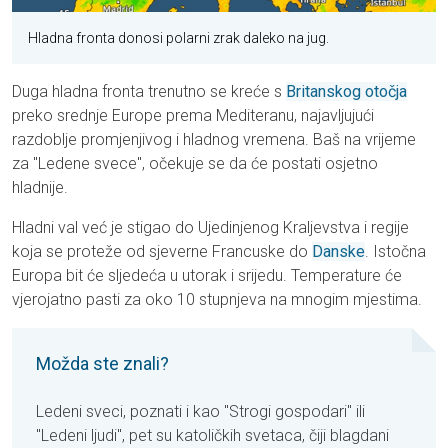
Hladna fronta donosi polarni zrak daleko na jug.
Duga hladna fronta trenutno se kreće s
Britanskog otočja
preko srednje Europe prema Mediteranu, najavljujući
razdoblje promjenjivog i hladnog vremena. Baš na vrijeme
za "Ledene svece", očekuje se da će postati osjetno
hladnije.
Hladni val već je stigao do Ujedinjenog Kraljevstva i regije
koja se proteže od sjeverne Francuske do
Danske
. Istočna
Europa bit će sljedeća u utorak i srijedu. Temperature će
vjerojatno pasti za oko 10 stupnjeva na mnogim mjestima.
Možda ste znali?
Ledeni sveci, poznati i kao "Strogi gospodari" ili
"Ledeni ljudi", pet su katoličkih svetaca, čiji blagdani