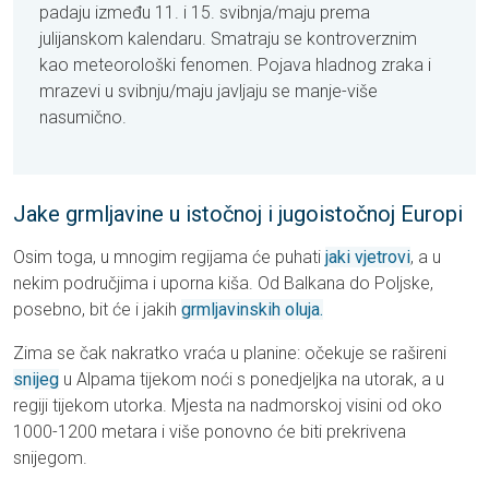
padaju između 11. i 15. svibnja/maju prema
julijanskom kalendaru. Smatraju se kontroverznim
kao meteorološki fenomen. Pojava hladnog zraka i
mrazevi u svibnju/maju javljaju se manje-više
nasumično.
Jake grmljavine u istočnoj i jugoistočnoj Europi
Osim toga, u mnogim regijama će puhati
jaki vjetrovi
, a u
nekim područjima i uporna kiša. Od Balkana do Poljske,
posebno, bit će i jakih
grmljavinskih oluja.
Zima se čak nakratko vraća u planine: očekuje se rašireni
snijeg
u Alpama tijekom noći s ponedjeljka na utorak, a u
regiji tijekom utorka. Mjesta na nadmorskoj visini od oko
1000-1200 metara i više ponovno će biti prekrivena
snijegom.