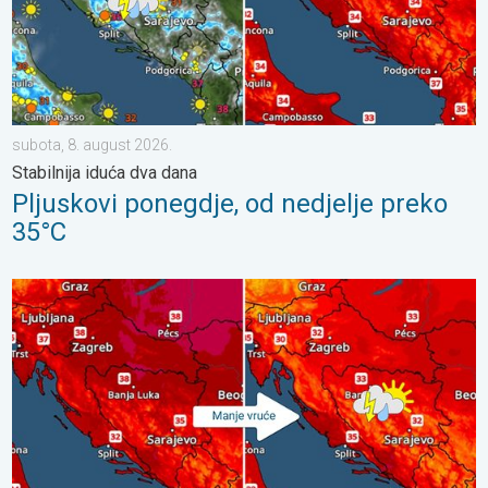
subota, 8. august 2026.
Stabilnija iduća dva dana
Pljuskovi ponegdje, od nedjelje preko
35°C
Bliži se osvježenje s pljuskovima. Četvrtak vrlo vruć. . . četvrta