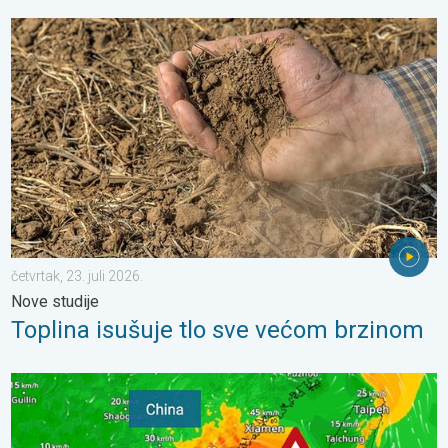
Toplina isušuje tlo sve većom brzinom. Nove studije. . . četvrtak,
četvrtak, 23. juli 2026.
Nove studije
Toplina isušuje tlo sve većom brzinom
Upozorenje na tajfun za Kinu. Do 500 litara kiše. . . petak, 24. ju