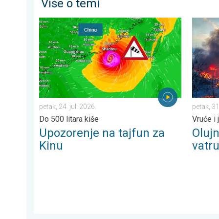
Više o temi
Upozorenje na tajfun za Kinu. Do 500 litara kiše. . . pe
Olujni v
petak, 24. juli 2026.
petak, 31
Do 500 litara kiše
Vruće i 
Upozorenje na tajfun za
Oluj
Kinu
vatr