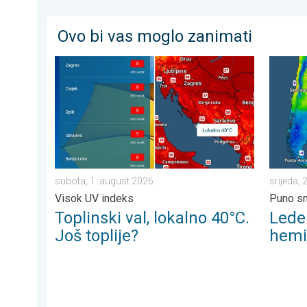
Ovo bi vas moglo zanimati
Toplinski val, lokalno 40°C. Još toplije?. Visok UV ind
Ledeni p
subota, 1. august 2026.
srijeda, 2
Visok UV indeks
Puno sn
Toplinski val, lokalno 40°C.
Lede
Još toplije?
hemi