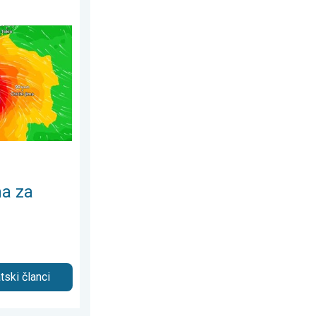
Dolphin. Strah od klizišta. . . srijeda, 5. august 2026.
a za
tski članci