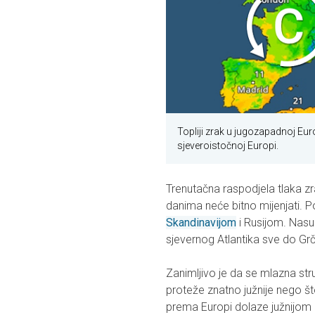
Topliji zrak u jugozapadnoj Eu
sjeveroistočnoj Europi.
Trenutačna raspodjela tlaka zr
danima neće bitno mijenjati. 
Skandinavijom
i Rusijom. Nasu
sjevernog Atlantika sve do Gr
Zanimljivo je da se mlazna stru
proteže znatno južnije nego št
prema Europi dolaze južnijom