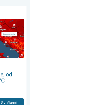
 juli 2026.
elje preko 35°C. Stabilnija iduća dva dana. . . subota, 8. august 
e, od
°C
Svi članci