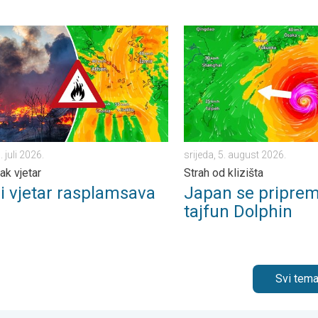
tak, 24. juli 2026.
jetar rasplamsava vatru. Vruće i jak vjetar. . . petak, 31. juli 2026.
Japan se priprema za tajfun 
. juli 2026.
srijeda, 5. august 2026.
jak vjetar
Strah od klizišta
ni vjetar rasplamsava
Japan se priprem
u
tajfun Dolphin
Svi tema