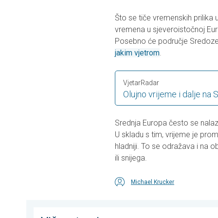
Što se tiče vremenskih prilika
vremena u sjeveroistočnoj Euro
Posebno će područje Sredozeml
jakim vjetrom
.
VjetarRadar
Olujno vrijeme i dalje na
Srednja Europa često se nalazi 
U skladu s tim, vrijeme je pro
hladniji. To se odražava i na o
ili snijega.
Michael Krucker