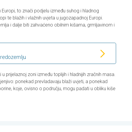
 u Europi, to znači podjelu između suhog i hladnog
pi te blažih i vlažnih uvjeta u jugozapadnoj Europi.
ja i dalje biti zahvaćeno obilnim kišama, grmljavinom i
 Sredozemlju
u prijelaznoj zoni između toplijih i hladnijih zračnih masa.
mjenjivo: ponekad prevladavaju blaži uvjeti, a ponekad
borine, koje, ovisno o području, mogu padati u obliku kiše