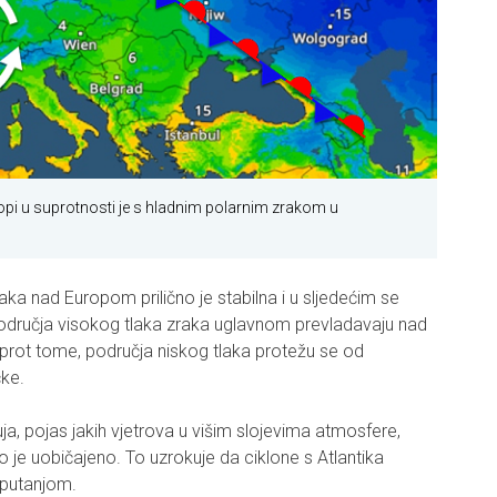
ropi u suprotnosti je s hladnim polarnim zrakom u
aka nad Europom prilično je stabilna i u sljedećim se
Područja visokog tlaka zraka uglavnom prevladavaju nad
prot tome, područja niskog tlaka protežu se od
čke.
ja, pojas jakih vjetrova u višim slojevima atmosfere,
o je uobičajeno. To uzrokuje da ciklone s Atlantika
 putanjom.