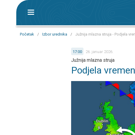
Početak
/
Izbor urednika
/
Južnija mlazna struja - Podjela vr
17:00
26. januar 2026.
Južnija mlazna struja
Podjela vremen