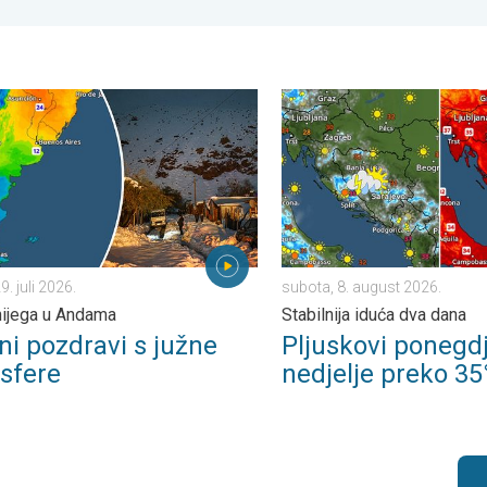
eks. . . subota, 1. august 2026.
ozdravi s južne hemisfere. Puno snijega u Andama. . . srijeda, 29.
Pljuskovi ponegdje, od nedj
9. juli 2026.
subota, 8. august 2026.
ijega u Andama
Stabilnija iduća dva dana
ni pozdravi s južne
Pljuskovi ponegdj
sfere
nedjelje preko 35