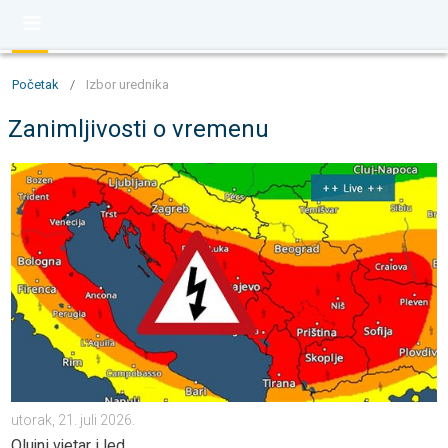
Početak
/
Izbor urednika
Zanimljivosti o vremenu
Jake oluje uzrokovale štetu u utorak. Olujni vjetar i led. . . utorak
utorak, 21. juli 2026.
Olujni vjetar i led