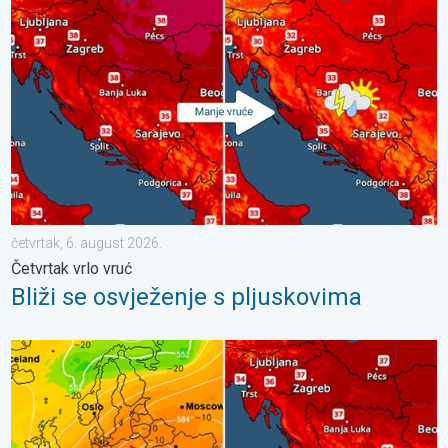
četvrtak, 6. august 2026.
Četvrtak vrlo vruć
Bliži se osvježenje s pljuskovima
Vrlo vrući ljetni dani se nižu. Temperatura mora 27°C. . . ponedj