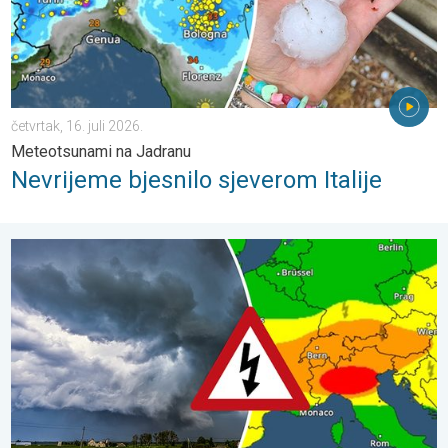
četvrtak, 16. juli 2026.
Meteotsunami na Jadranu
Nevrijeme bjesnilo sjeverom Italije
Visok rizik od jakih oluja diljem Europe. Grmljavina, tuča i vjetar. .