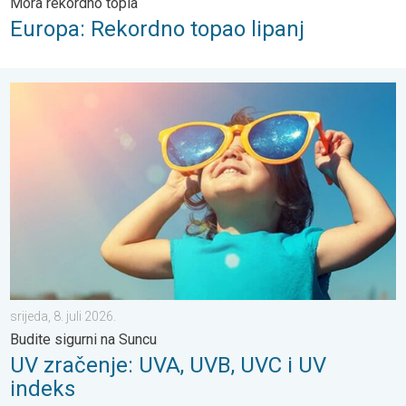
Mora rekordno topla
Europa: Rekordno topao lipanj
UV zračenje: UVA, UVB, UVC i UV indeks. Budite sigurni na Suncu. .
srijeda, 8. juli 2026.
Budite sigurni na Suncu
UV zračenje: UVA, UVB, UVC i UV
indeks