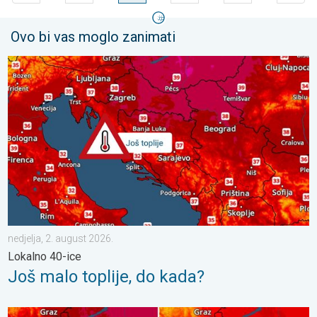
Ovo bi vas moglo zanimati
Još malo toplije, do kada?. Lokalno 40-ice. . . nedjelja, 2. augu
nedjelja, 2. august 2026.
Lokalno 40-ice
Još malo toplije, do kada?
Bliži se osvježenje s pljuskovima. Četvrtak vrlo vruć. . . četvrta