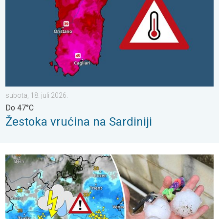
subota, 18. juli 2026.
Do 47°C
Žestoka vrućina na Sardiniji
Nevrijeme bjesnilo sjeverom Italije. Meteotsunami na Jadranu. . .