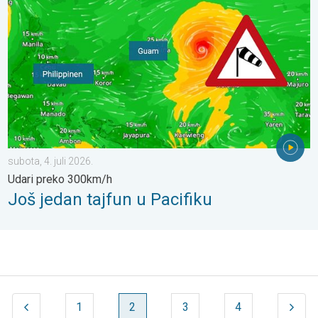
subota, 4. juli 2026.
Udari preko 300km/h
Još jedan tajfun u Pacifiku
1
2
3
4