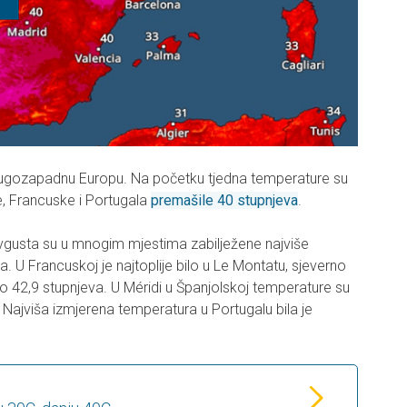
je jugozapadnu Europu. Na početku tjedna temperature su
e, Francuske i Portugala
premašile 40 stupnjeva
.
vgusta su u mnogim mjestima zabilježene najviše
. U Francuskoj je najtoplije bilo u Le Montatu, sjeverno
no 42,9 stupnjeva. U Méridi u Španjolskoj temperature su
Najviša izmjerena temperatura u Portugalu bila je