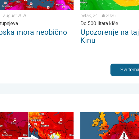
1. august 2026.
petak, 24. juli 2026.
tupnjeva
Do 500 litara kiše
pska mora neobično
Upozorenje na ta
Kinu
Svi tema
. utorak, 4. august 2026.
 osvježenje s pljuskovima. Četvrtak vrlo vruć. . . četvrtak, 6. augu
Ponegdje još pljuskovi, pa s