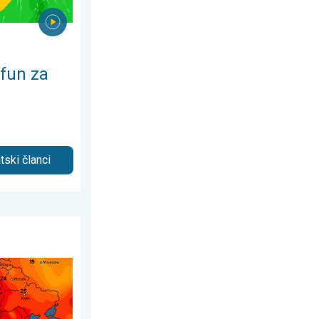
jfun za
tski članci
st 2026.
tabilno. Porast temperature. . . ponedjeljak, 27. juli 2026.