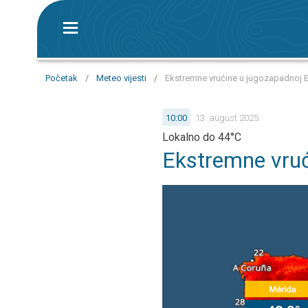
Početak
/
Meteo vijesti
/
Ekstremne vrućine u jugozapadnoj E
10:00
13. august 2025.
Lokalno do 44°C
Ekstremne vruć