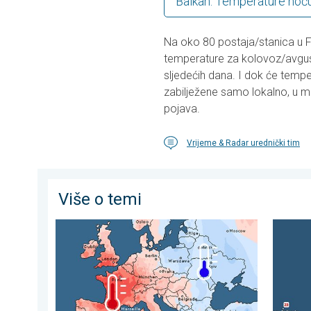
Balkan: Temperature noć
Na oko 80 postaja/stanica u 
temperature za kolovoz/avgust, 
sljedećih dana. I dok će tempe
zabilježene samo lokalno, u mn
pojava.
Vrijeme & Radar urednički tim
Više o temi
Oštri kontrasti u vremenu u srpnju. Razlike u Europi. .
Europsk