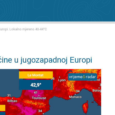
uropi. Lokalno mjereno 40-44°C
ine u jugozapadnoj Europi