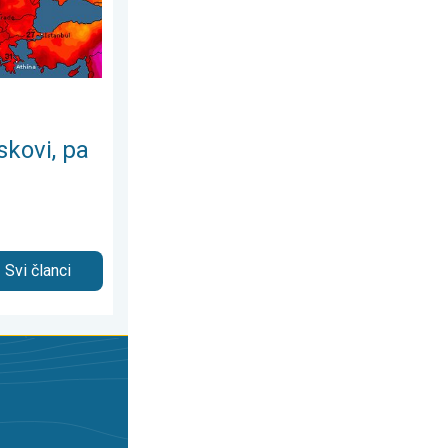
skovi, pa
Svi članci