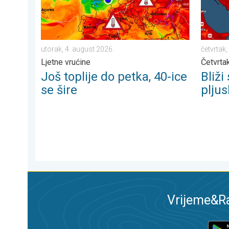
utorak, 4. august 2026.
četvrtak,
Ljetne vrućine
Četvrtak
Još toplije do petka, 40-ice
Bliži
se šire
plju
Vrijeme&Ra