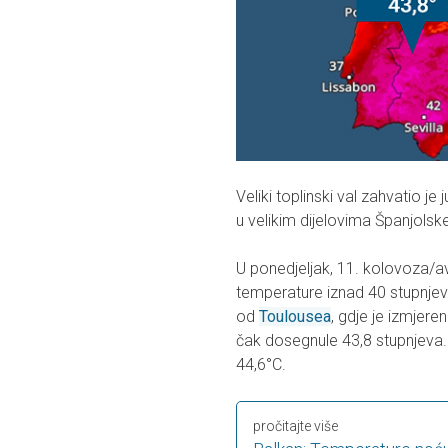
Veliki toplinski val zahvatio 
u velikim dijelovima Španjolsk
U ponedjeljak, 11. kolovoza/a
temperature iznad 40 stupnjeva
od
Toulousea
, gdje je izmjere
čak dosegnule 43,8 stupnjeva. 
44,6°C.
pročitajte više