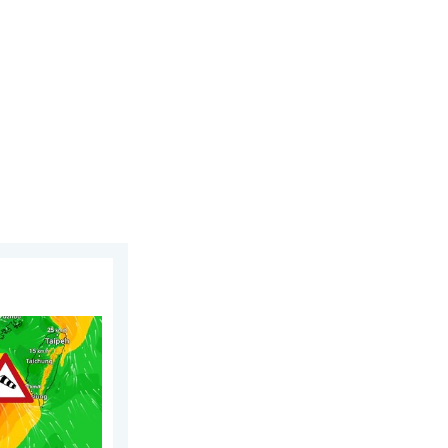
026.
 Do 500 litara kiše. . . petak, 24. juli 2026.