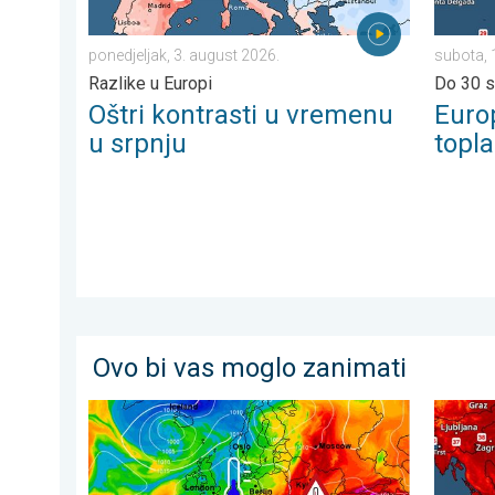
ponedjeljak, 3. august 2026.
subota, 
Razlike u Europi
Do 30 s
Oštri kontrasti u vremenu
Euro
u srpnju
topla
Ovo bi vas moglo zanimati
Još toplije do petka, 40-ice se šire. Ljetne vrućine. . 
Bliži se