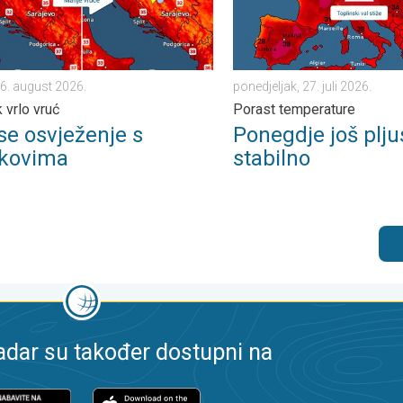
 6. august 2026.
ponedjeljak, 27. juli 2026.
 vrlo vruć
Porast temperature
 se osvježenje s
Ponegdje još plju
skovima
stabilno
dar su također dostupni na