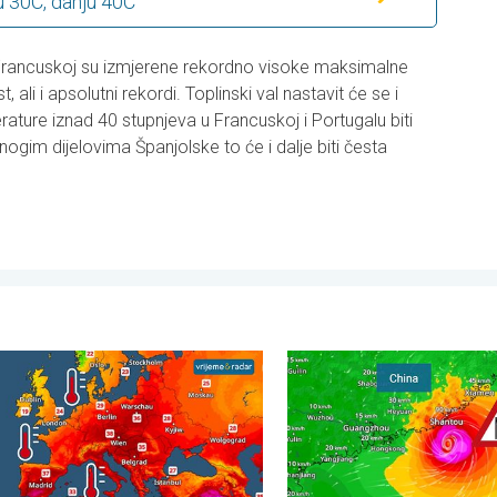
u 30C, danju 40C
Francuskoj su izmjerene rekordno visoke maksimalne
ali i apsolutni rekordi. Toplinski val nastavit će se i
rature iznad 40 stupnjeva u Francuskoj i Portugalu biti
ogim dijelovima Španjolske to će i dalje biti česta
 . ponedjeljak, 3. august 2026.
a mora neobično topla. Do 30 stupnjeva. . . subota, 1. august 2
Upozorenje na tajfun za Kinu.