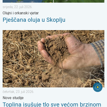
srijeda, 22. juli 2026.
Olujni i orkanski vjetar
Pješčana oluja u Skoplju
Toplina isušuje tlo sve većom brzinom. Nove studije. . . četvrtak,
četvrtak, 23. juli 2026.
Nove studije
Toplina isušuje tlo sve većom brzinom