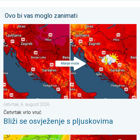
Ovo bi vas moglo zanimati
Bliži se osvježenje s pljuskovima. Četvrtak vrlo vruć. . . četvrta
četvrtak, 6. august 2026.
Četvrtak vrlo vruć
Bliži se osvježenje s pljuskovima
Vrlo vrući ljetni dani se nižu. Temperatura mora 27°C. . . ponedj