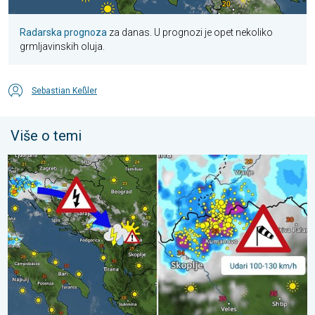
Radarska prognoza
za danas. U prognozi je opet nekoliko
grmljavinskih oluja.
Sebastian Keßler
Više o temi
Pješčana oluja u Skoplju. Olujni i orkanski vjetar. . . srijeda, 22. j