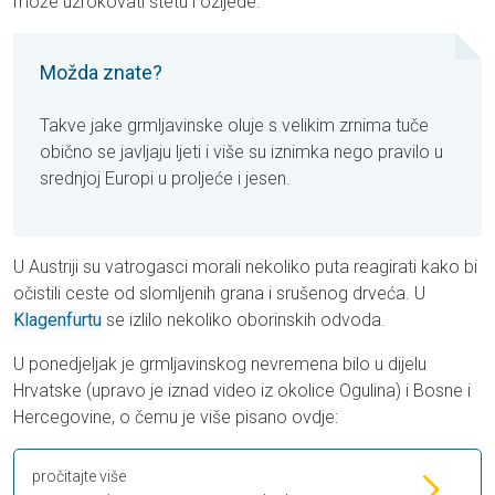
može uzrokovati štetu i ozljede.
Možda znate?
Takve jake grmljavinske oluje s velikim zrnima tuče
obično se javljaju ljeti i više su iznimka nego pravilo u
srednjoj Europi u proljeće i jesen.
U Austriji su vatrogasci morali nekoliko puta reagirati kako bi
očistili ceste od slomljenih grana i srušenog drveća. U
Klagenfurtu
se izlilo nekoliko oborinskih odvoda.
U ponedjeljak je grmljavinskog nevremena bilo u dijelu
Hrvatske (upravo je iznad video iz okolice Ogulina) i Bosne i
Hercegovine, o čemu je više pisano ovdje:
pročitajte više