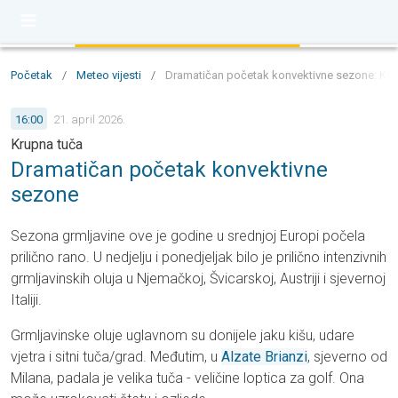
Početak
/
Meteo vijesti
/
Dramatičan početak konvektivne sezone: Krupna
16:00
21. april 2026.
Krupna tuča
Dramatičan početak konvektivne
sezone
Sezona grmljavine ove je godine u srednjoj Europi počela
prilično rano. U nedjelju i ponedjeljak bilo je prilično intenzivnih
grmljavinskih oluja u Njemačkoj, Švicarskoj, Austriji i sjevernoj
Italiji.
Grmljavinske oluje uglavnom su donijele jaku kišu, udare
vjetra i sitni tuča/grad. Međutim, u
Alzate Brianzi
, sjeverno od
Milana, padala je velika tuča - veličine loptica za golf. Ona