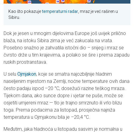
Kao što pokazuje
temperaturni radar
, mraz je već raširen u
Sibiru.
Dok je jesen u mnogim dijelovima Europe još uvijek prilično
blaža, na istoku Sibira zima je već zakucala na vrata.
Posebno snažno je zahvatila istočni dio – snijeg i mraz se
čvrsto drže u tim krajevima, a polako se šire i prema zapadu
ruskih prostranstava.
U selu
Ojmjakon
, koje se smatra najozbiljnije hladnim
naseljenim mjestom na Zemlji, noćne temperature ovih dana
često padaju ispod –20 °C, dosežući razine teškog mraza.
Tijekom dana, ako sunce dopre i vjetar ne puše, može se
osjetiti umjereni mraz — tlo je trajno smrznuto ili vrlo blizu
toga. Prema podacima za listopad, prosječna najniža
temperatura u Ojmjakonu bila je –20,4 °C.
Međutim, jaka hladnoća u listopadu sasvim je normalna u