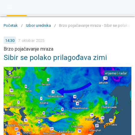
Početak
/
Izbor urednika
/
Brzo pojačavanje mraza - Sibir se polako p
14:30
7. oktobar 2025.
Brzo pojačavanje mraza
Sibir se polako prilagođava zimi