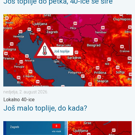
Još toplije do petka, 40-ice se šire
Još malo toplije, do kada?. Lokalno 40-ice. . . nedjelja, 2. augu
nedjelja, 2. august 2026.
Lokalno 40-ice
Još malo toplije, do kada?
Toplinski val, lokalno 40°C. Još toplije?. Visok UV indeks. . . s