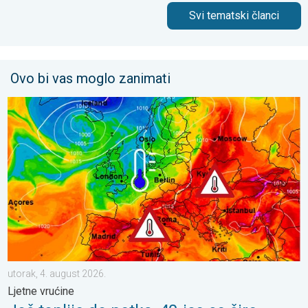
Svi tematski članci
Ovo bi vas moglo zanimati
Još toplije do petka, 40-ice se šire. Ljetne vrućine. . . utorak, 4
utorak, 4. august 2026.
Ljetne vrućine