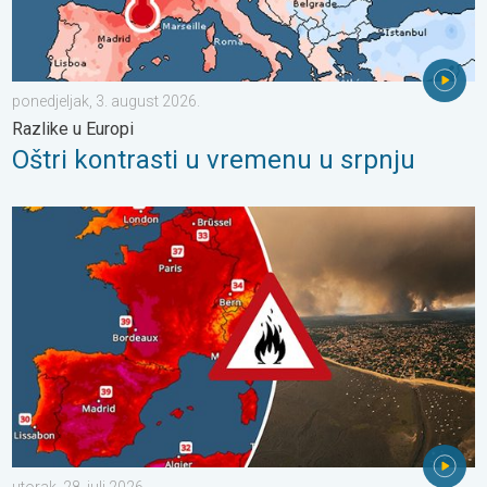
ponedjeljak, 3. august 2026.
Razlike u Europi
Oštri kontrasti u vremenu u srpnju
Veliki požari u jugozapadnoj Europi. Tisuće ljudi u bijegu. . . utor
utorak, 28. juli 2026.