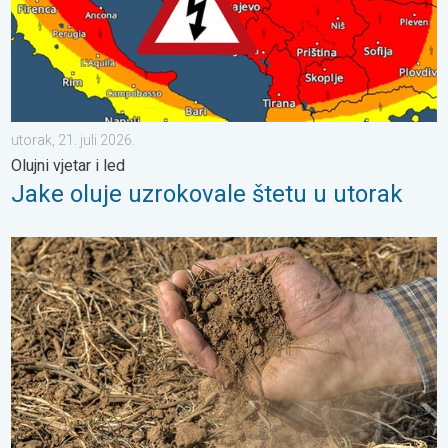
utorak, 21. juli 2026.
Olujni vjetar i led
Jake oluje uzrokovale štetu u utorak
Toplina isušuje tlo sve većom brzinom. Nove studije. . . četvrtak,