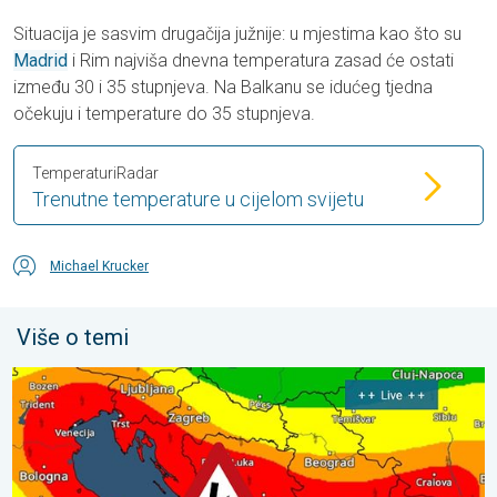
Situacija je sasvim drugačija južnije: u mjestima kao što su
Madrid
i Rim najviša dnevna temperatura zasad će ostati
između 30 i 35 stupnjeva. Na Balkanu se idućeg tjedna
očekuju i temperature do 35 stupnjeva.
TemperaturiRadar
Trenutne temperature u cijelom svijetu
Michael Krucker
Više o temi
Jake oluje uzrokovale štetu u utorak. Olujni vjetar i led. . . utorak