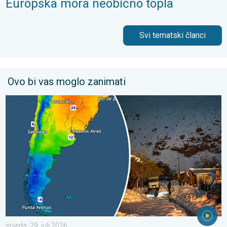
Europska mora neobično topla
Svi tematski članci
Ovo bi vas moglo zanimati
Ledeni pozdravi s južne hemisfere. Puno snijega u Andama. . . sr
srijeda, 29. juli 2026.