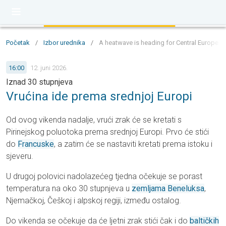
Početak
/
Izbor urednika
/
A heatwave is heading for Central Europe –
16:00
12. juni 2026.
Iznad 30 stupnjeva
Vrućina ide prema srednjoj Europi
Od ovog vikenda nadalje, vrući zrak će se kretati s
Pirinejskog poluotoka prema srednjoj Europi. Prvo će stići
do
Francuske
, a zatim će se nastaviti kretati prema istoku i
sjeveru.
U drugoj polovici nadolazećeg tjedna očekuje se porast
temperatura na oko 30 stupnjeva u
zemljama Beneluksa
,
Njemačkoj, Češkoj i alpskoj regiji, između ostalog.
Do vikenda se očekuje da će ljetni zrak stići čak i do
baltičkih