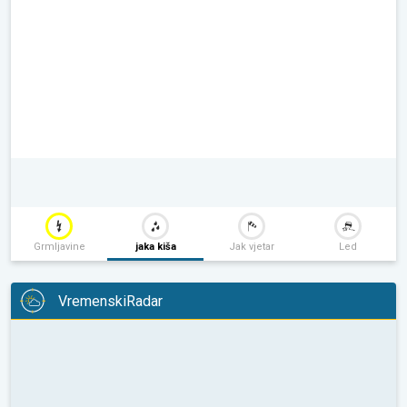
Grmljavine
jaka kiša
Jak vjetar
Led
VremenskiRadar