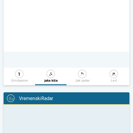
Grmljavine
jaka kiša
Jak vjetar
Led
VremenskiRadar