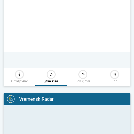
Grmljavine
jaka kiša
Jak vjetar
Led
VremenskiRadar