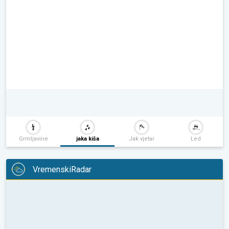
Grmljavine
jaka kiša
Jak vjetar
Led
VremenskiRadar