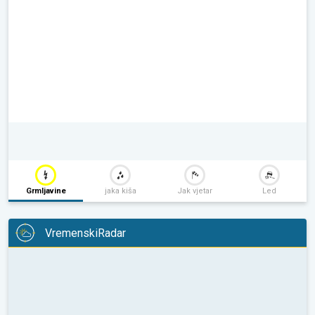
Grmljavine
jaka kiša
Jak vjetar
Led
VremenskiRadar