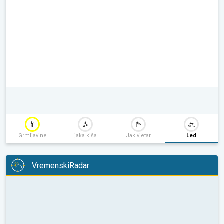
Grmljavine
jaka kiša
Jak vjetar
Led
VremenskiRadar