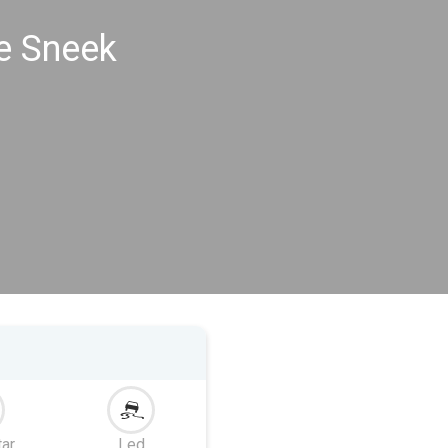
e Sneek
tar
Led