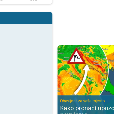
Kako pronaći upozorenje za nevr
Obavijest za vaše mjesto
Kako pronaći upozo