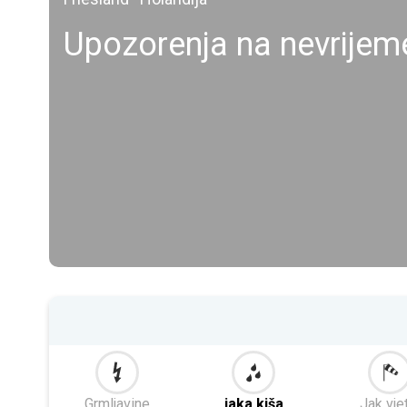
Upozorenja na nevrijem
Grmljavine
jaka kiša
Jak vje