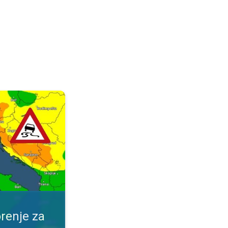
ijeme. Obavijest za vaše mjesto. . .
renje za