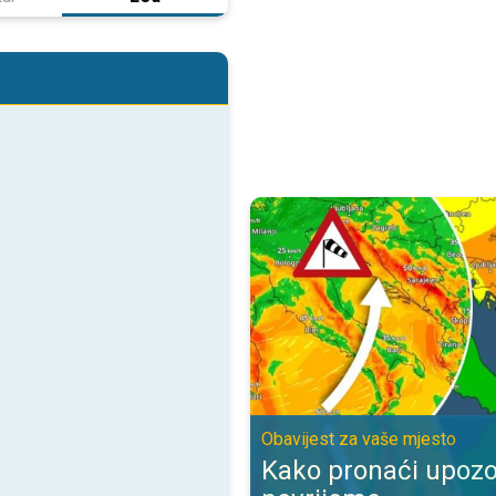
Kako pronaći upozorenje za nevr
Obavijest za vaše mjesto
Kako pronaći upozo