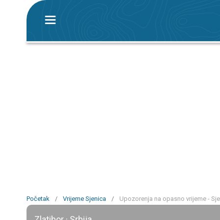
Početak
/
Vrijeme Sjenica
/
Upozorenja na opasno vrijeme - Sje
Zlatibor · Srbija