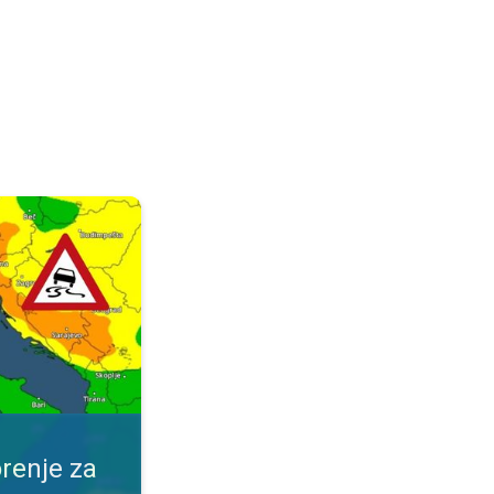
ijeme. Obavijest za vaše mjesto. . .
renje za