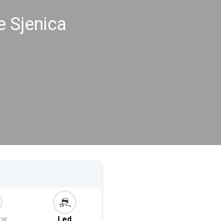
e Sjenica
tar
Led