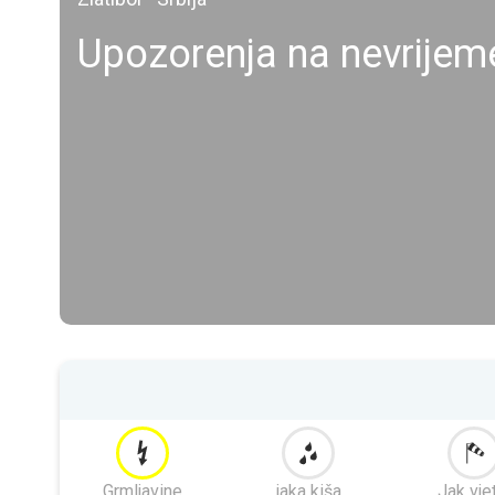
Upozorenja na nevrijem
Grmljavine
jaka kiša
Jak vje