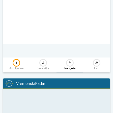
Grmljavine
jaka kiša
Jak vjetar
Led
VremenskiRadar