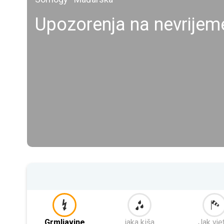
Upozorenja na nevrijem
Grmljavine
jaka kiša
Jak vje