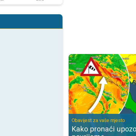
Kako pronaći upozorenje za nevr
Obavijest za vaše mjesto
Kako pronaći upozo