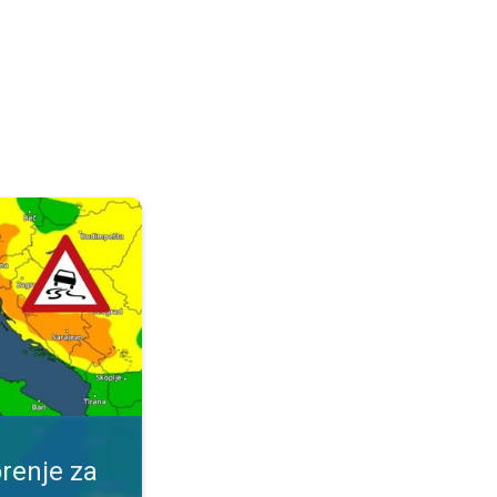
ijeme. Obavijest za vaše mjesto. . .
renje za