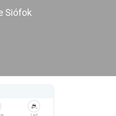
e Siófok
tar
Led