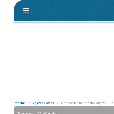
Početak
/
Vrijeme Siófok
/
Upozorenja na opasno vrijeme - Sió
Somogy · Mađarska