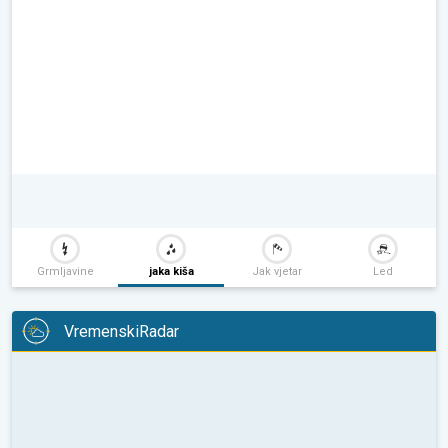
Grmljavine
jaka kiša
Jak vjetar
Led
VremenskiRadar