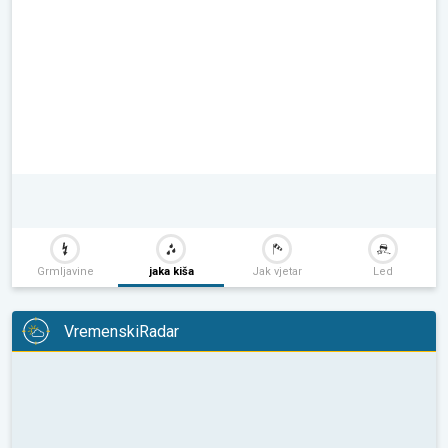
Grmljavine
jaka kiša
Jak vjetar
Led
VremenskiRadar