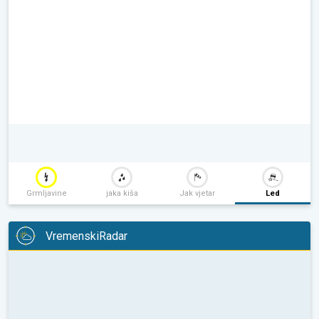
Grmljavine
jaka kiša
Jak vjetar
Led
VremenskiRadar