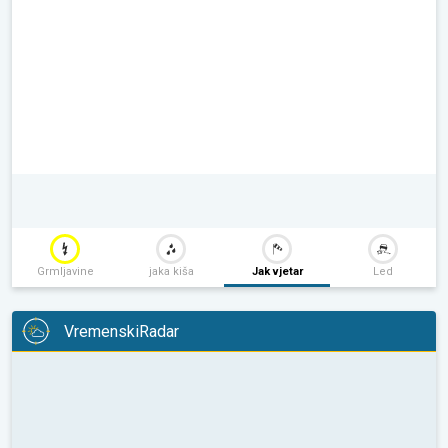
Grmljavine
jaka kiša
Jak vjetar
Led
VremenskiRadar