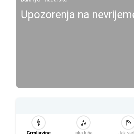
Upozorenja na nevrijem
Grmljavine
jaka kiša
Jak vje