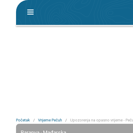
Početak
/
Vrijeme Pečuh
/
Upozorenja na opasno vrijeme - Peč
Baranya · Mađarska