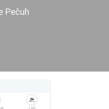
e Pečuh
tar
Led