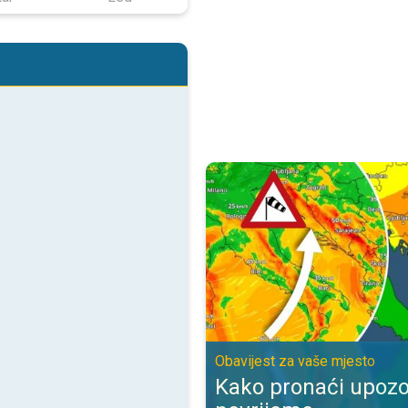
Kako pronaći upozorenje za nevr
Obavijest za vaše mjesto
Kako pronaći upozo