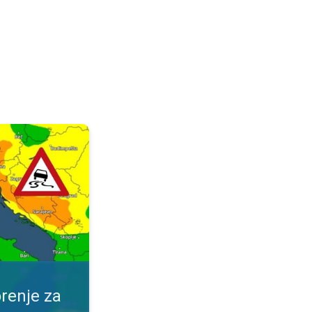
ijeme. Obavijest za vaše mjesto. . .
renje za