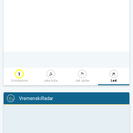
Grmljavine
jaka kiša
Jak vjetar
Led
VremenskiRadar