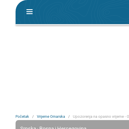
Početak
/
Vrijeme Omarska
/
Upozorenja na opasno vrijeme - 
Srpska · Bosna i Hercegovina