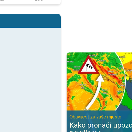
Kako pronaći upozorenje za nevr
Obavijest za vaše mjesto
Kako pronaći upozo