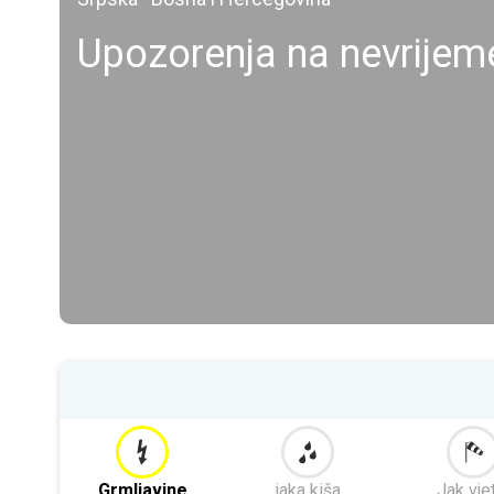
Upozorenja na nevrije
Grmljavine
jaka kiša
Jak vje