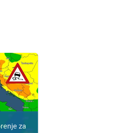
ijeme. Obavijest za vaše mjesto. . .
renje za