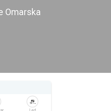
me Omarska
tar
Led