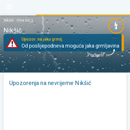
Nikšić · Crna Gora
Nikšić
Upozor. na jaku grmlj.
Od poslijepodneva moguća jaka grmljavina
Podijeli!
Upozorenja na nevrijeme Nikšić